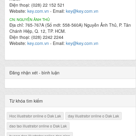
Điện thoại: (028) 22 152 521
Website:
key.com.vn
- Email:
key@key.com.vn
CN: NGUYỄN ẢNH THỦ
Địa chỉ: 765-767A (Số mới: 558-560A) Nguyễn Ảnh Thủ, P. Tân
Chánh Hiệp, Q. 12, TP. HCM.
Điện thoại: (028) 2242 2244
Website:
key.com.vn
- Email:
key@key.com.vn
Đăng nhận xét - bình luận
Từ khóa tìm kiếm
Hoc illustrator online o Dak Lak
day illustrator online o Dak Lak
dao tao illustrator online o Dak Lak
huong dan illustrator online don gian