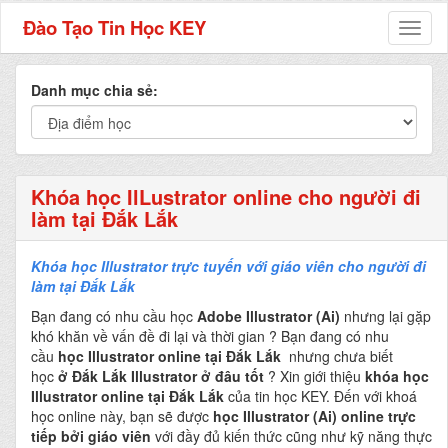
Đào Tạo Tin Học KEY
Toggl
naviga
Danh mục chia sẻ:
Khóa học IlLustrator online cho người đi
làm tại Đắk Lắk
Khóa học Illustrator trực tuyến với giáo viên cho người đi
làm tại Đắk Lắk
Bạn đang có nhu cầu học
Adobe Illustrator (Ai)
nhưng lại gặp
khó khăn về vấn đề đi lại và thời gian ? Bạn đang có nhu
cầu
học Illustrator online tại Đắk Lắk
nhưng chưa biết
học
ở Đắk Lắk
Illustrator ở đâu tốt
? Xin giới thiệu
khóa học
Illustrator online tại Đắk Lắk
của tin học KEY. Đến với khoá
học online này, bạn sẽ được
học Illustrator (Ai) online
trực
tiếp bởi giáo viên
với đầy đủ kiến thức cũng như kỹ năng thực