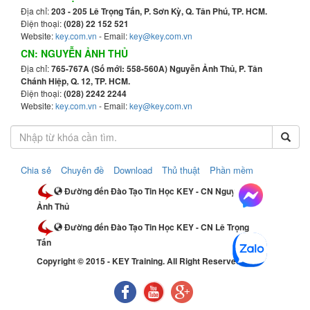
Địa chỉ:
203 - 205 Lê Trọng Tấn, P. Sơn Kỳ, Q. Tân Phú, TP. HCM.
Điện thoại:
(028) 22 152 521
Website:
key.com.vn
- Email:
key@key.com.vn
CN: NGUYỄN ẢNH THỦ
Địa chỉ:
765-767A (Số mới: 558-560A) Nguyễn Ảnh Thủ, P. Tân
Chánh Hiệp, Q. 12, TP. HCM.
Điện thoại:
(028) 2242 2244
Website:
key.com.vn
- Email:
key@key.com.vn
Chia sẻ
Chuyên đề
Download
Thủ thuật
Phần mềm
Đường đến Đào Tạo Tin Học KEY - CN Nguyễn
Ảnh Thủ
Đường đến Đào Tạo Tin Học KEY - CN Lê Trọng
Tấn
Copyright © 2015 - KEY Training. All Right Reserved.