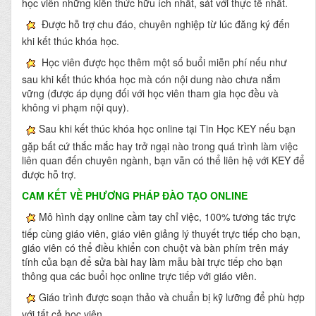
học viên những kiến thức hữu ích nhất, sát với thực tế nhất.
Được hỗ trợ chu đáo, chuyên nghiệp từ lúc đăng ký đến
khi kết thúc khóa học.
Học viên được học thêm một số buổi miễn phí nếu như
sau khi kết thúc khóa học mà cón nội dung nào chưa nắm
vững (được áp dụng đối với học viên tham gia học đều và
không vi phạm nội quy).
Sau khi kết thúc khóa học online tại Tin Học KEY nếu bạn
gặp bất cứ thắc mắc hay trở ngại nào trong quá trình làm việc
liên quan đến chuyên ngành, bạn vẫn có thể liên hệ với KEY để
được hỗ trợ.
CAM KẾT VỀ PHƯƠNG PHÁP ĐÀO TẠO ONLINE
Mô hình dạy online cầm tay chỉ việc, 100% tương tác trực
tiếp cùng giáo viên, giáo viên giảng lý thuyết trực tiếp cho bạn,
giáo viên có thể điều khiển con chuột và bàn phím trên máy
tính của bạn để sửa bài hay làm mẫu bài trực tiếp cho bạn
thông qua các buổi học online trực tiếp với giáo viên.
Giáo trình được soạn thảo và chuẩn bị kỹ lưỡng để phù hợp
với tất cả học viên.