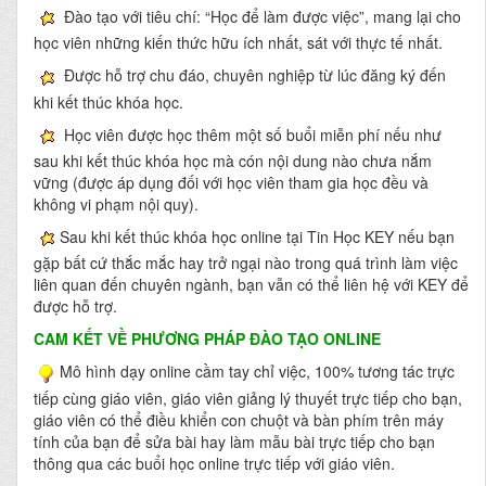
Đào tạo với tiêu chí: “Học để làm được việc”, mang lại cho
học viên những kiến thức hữu ích nhất, sát với thực tế nhất.
Được hỗ trợ chu đáo, chuyên nghiệp từ lúc đăng ký đến
khi kết thúc khóa học.
Học viên được học thêm một số buổi miễn phí nếu như
sau khi kết thúc khóa học mà cón nội dung nào chưa nắm
vững (được áp dụng đối với học viên tham gia học đều và
không vi phạm nội quy).
Sau khi kết thúc khóa học online tại Tin Học KEY nếu bạn
gặp bất cứ thắc mắc hay trở ngại nào trong quá trình làm việc
liên quan đến chuyên ngành, bạn vẫn có thể liên hệ với KEY để
được hỗ trợ.
CAM KẾT VỀ PHƯƠNG PHÁP ĐÀO TẠO ONLINE
Mô hình dạy online cầm tay chỉ việc, 100% tương tác trực
tiếp cùng giáo viên, giáo viên giảng lý thuyết trực tiếp cho bạn,
giáo viên có thể điều khiển con chuột và bàn phím trên máy
tính của bạn để sửa bài hay làm mẫu bài trực tiếp cho bạn
thông qua các buổi học online trực tiếp với giáo viên.