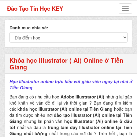
Đào Tạo Tin Học KEY
Toggl
naviga
Danh mục chia sẻ:
Khóa học Illustrator ( Ai) Online ở Tiền
Giang
Học Illustrator online trực tiếp với giáo viên ngay tại nhà ở
Tiền Giang
Bạn đang có nhu cầu học
Adobe Illustrator (Ai)
nhưng lại gặp
khó khăn về vấn đề đi lại và thời gian ? Bạn đang tìm kiếm
các
khóa học Illustrator (Ai) online tại Tiền Giang
hoặc bạn
đã tìm được nhiều nơi
đào tạo Illustrator (Ai) online tại Tiền
Giang
nhưng lại phân vân
học Illustrator (Ai) online ở đâu
tốt
nhất và đâu là
trung tâm dạy Illustrator online tại Tiền
Giang chất lượng
nhất trong các nơi đó ? Trên hết , bạn là