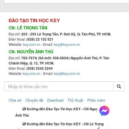
ĐÀO TẠO TIN HỌC KEY
CN: LÊ TRỌNG TẤN
Địa chỉ:
203 - 205 Lê Trọng Tấn, P. Sơn Kỳ, Q. Tân Phú, TP. HCM.
Điện thoại:
(028) 22 152 521
Website:
key.com.vn
- Email:
key@key.com.vn
CN: NGUYỄN ẢNH THỦ
Địa chỉ:
765-767A (Số mới: 558-560A) Nguyễn Ảnh Thủ, P. Tân
Chánh Hiệp, Q. 12, TP. HCM.
Điện thoại:
(028) 2242 2244
Website:
key.com.vn
- Email:
key@key.com.vn
Chia sẻ
Chuyên đề
Download
Thủ thuật
Phần mềm
Đường đến Đào Tạo Tin Học KEY - CN Nguyễn
Ảnh Thủ
Đường đến Đào Tạo Tin Học KEY - CN Lê Trọng