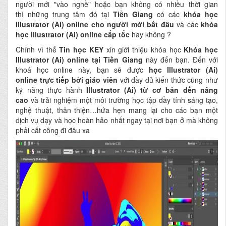
người mới "vào nghề" hoặc bạn không có nhiều thời gian
thì những trung tâm đó tại
Tiền Giang
có các
khóa học
Illustrator (Ai) online cho người mới bắt đầu
và các
khóa
học Illustrator (Ai) online cấp tốc
hay không ?
Chính vì thế
Tin học KEY
xin giới thiệu khóa học
Khóa học
Illustrator (Ai) online tại Tiền Giang
này đến bạn. Đến với
khoá học online này, bạn sẽ được
học Illustrator (Ai)
online
trực tiếp bởi giáo viên
với đầy đủ kiến thức cũng như
kỹ năng thực hành
Illustrator (Ai) từ cơ bản đến nâng
cao
và trải nghiệm một môi trường học tập đầy tính sáng tạo,
nghệ thuật, thân thiện…hứa hẹn mang lại cho các bạn một
dịch vụ dạy và học hoàn hảo nhất ngay tại nơi bạn ở mà không
phải cất công đi đâu xa