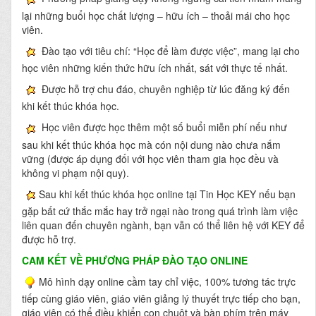
lại những buổi học chất lượng – hữu ích – thoải mái cho học
viên.
Đào tạo với tiêu chí: “Học để làm được việc”, mang lại cho
học viên những kiến thức hữu ích nhất, sát với thực tế nhất.
Được hỗ trợ chu đáo, chuyên nghiệp từ lúc đăng ký đến
khi kết thúc khóa học.
Học viên được học thêm một số buổi miễn phí nếu như
sau khi kết thúc khóa học mà cón nội dung nào chưa nắm
vững (được áp dụng đối với học viên tham gia học đều và
không vi phạm nội quy).
Sau khi kết thúc khóa học online tại Tin Học KEY nếu bạn
gặp bất cứ thắc mắc hay trở ngại nào trong quá trình làm việc
liên quan đến chuyên ngành, bạn vẫn có thể liên hệ với KEY để
được hỗ trợ.
CAM KẾT VỀ PHƯƠNG PHÁP ĐÀO TẠO ONLINE
Mô hình dạy online cầm tay chỉ việc, 100% tương tác trực
tiếp cùng giáo viên, giáo viên giảng lý thuyết trực tiếp cho bạn,
giáo viên có thể điều khiển con chuột và bàn phím trên máy