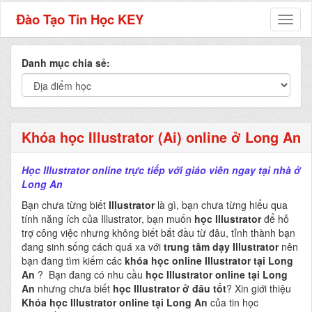
Đào Tạo Tin Học KEY
Toggl
naviga
Danh mục chia sẻ:
Khóa học Illustrator (Ai) online ở Long An
Học Illustrator online trực tiếp với giáo viên ngay tại nhà ở
Long An
Bạn chưa từng biết
Illustrator
là gì, bạn chưa từng hiểu qua
tính năng ích của Illustrator, bạn muốn
học Illustrator
để hỗ
trợ công việc nhưng không biết bắt đầu từ đâu, tỉnh thành bạn
đang sinh sống cách quá xa với
trung tâm dạy Illustrator
nên
bạn đang tìm kiếm các
khóa học online Illustrator tại Long
An
? Bạn đang có nhu cầu
học Illustrator online tại Long
An
nhưng chưa biết
học Illustrator ở đâu tốt
? Xin giới thiệu
Khóa học Illustrator online tại Long An
của tin học