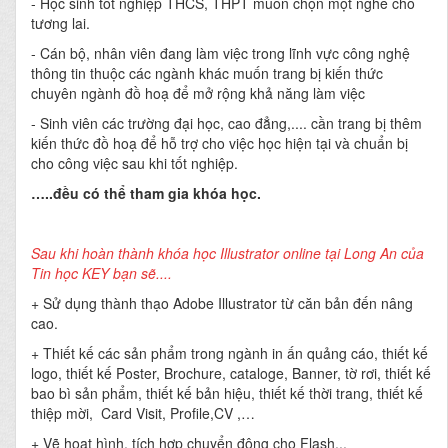
- Học sinh tốt nghiệp THCS, THPT muốn chọn một nghề cho
tương lai.
- Cán bộ, nhân viên đang làm việc trong lĩnh vực công nghệ
thông tin thuộc các ngành khác muốn trang bị kiến thức
chuyên ngành đồ hoạ để mở rộng khả năng làm việc
- Sinh viên các trường đại học, cao đẳng,.... cần trang bị thêm
kiến thức đồ hoạ để hỗ trợ cho việc học hiện tại và chuẩn bị
cho công việc sau khi tốt nghiệp.
…..đều có thể tham gia khóa học.
Sau khi hoàn thành khóa học Illustrator online tại Long An của
Tin học KEY bạn sẽ....
+ Sử dụng thành thạo Adobe Illustrator từ căn bản đến nâng
cao.
+ Thiết kế các sản phẩm trong ngành in ấn quảng cáo, thiết kế
logo, thiết kế Poster, Brochure, cataloge, Banner, tờ rơi, thiết kế
bao bì sản phẩm, thiết kế bản hiệu, thiết kế thời trang, thiết kế
thiệp mời, Card Visit, Profile,CV ,…
+ Vẽ hoạt hình, tích hợp chuyển động cho Flash...