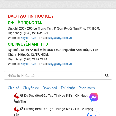
ĐÀO TẠO TIN HỌC KEY
CN: LÊ TRỌNG TẤN
Địa chỉ:
203 - 205 Lê Trọng Tấn, P. Sơn Kỳ, Q. Tân Phú, TP. HCM.
Điện thoại:
(028) 22 152 521
Website:
key.com.vn
- Email:
key@key.com.vn
CN: NGUYỄN ẢNH THỦ
Địa chỉ:
765-767A (Số mới: 558-560A) Nguyễn Ảnh Thủ, P. Tân
Chánh Hiệp, Q. 12, TP. HCM.
Điện thoại:
(028) 2242 2244
Website:
key.com.vn
- Email:
key@key.com.vn
Chia sẻ
Chuyên đề
Download
Thủ thuật
Phần mềm
Đường đến Đào Tạo Tin Học KEY - CN Nguyễn
Ảnh Thủ
Đường đến Đào Tạo Tin Học KEY - CN Lê Trọng
Tấn