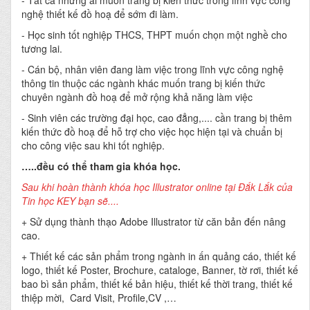
- Tất cả những ai muốn trang bị kiến thức trong lĩnh vực công
nghệ thiết kế đồ hoạ để sớm đi làm.
- Học sinh tốt nghiệp THCS, THPT muốn chọn một nghề cho
tương lai.
- Cán bộ, nhân viên đang làm việc trong lĩnh vực công nghệ
thông tin thuộc các ngành khác muốn trang bị kiến thức
chuyên ngành đồ hoạ để mở rộng khả năng làm việc
- Sinh viên các trường đại học, cao đẳng,.... cần trang bị thêm
kiến thức đồ hoạ để hỗ trợ cho việc học hiện tại và chuẩn bị
cho công việc sau khi tốt nghiệp.
…..đều có thể tham gia khóa học.
Sau khi hoàn thành khóa học Illustrator online tại Đắk Lắk của
Tin học KEY bạn sẽ....
+ Sử dụng thành thạo Adobe Illustrator từ căn bản đến nâng
cao.
+ Thiết kế các sản phẩm trong ngành in ấn quảng cáo, thiết kế
logo, thiết kế Poster, Brochure, cataloge, Banner, tờ rơi, thiết kế
bao bì sản phẩm, thiết kế bản hiệu, thiết kế thời trang, thiết kế
thiệp mời, Card Visit, Profile,CV ,…