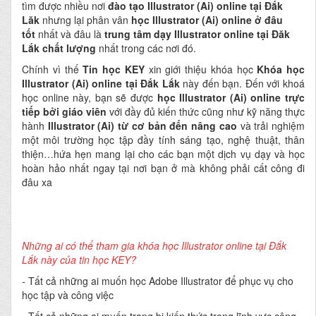
tìm được nhiều nơi
đào tạo Illustrator (Ai) online tại Đắk
Lăk
nhưng lại phân vân
học Illustrator (Ai) online ở đâu
tốt
nhất và đâu là
trung tâm dạy Illustrator online tại Đăk
Lắk chất lượng
nhất trong các nơi đó.
Chính vì thế
Tin học KEY
xin giới thiệu khóa học
Khóa học
Illustrator (Ai) online tại Đắk Lắk
này đến bạn. Đến với khoá
học online này, bạn sẽ được
học Illustrator (Ai) online
trực
tiếp bởi giáo viên
với đầy đủ kiến thức cũng như kỹ năng thực
hành
Illustrator (Ai) từ cơ bản đến nâng cao
và trải nghiệm
một môi trường học tập đầy tính sáng tạo, nghệ thuật, thân
thiện…hứa hẹn mang lại cho các bạn một dịch vụ dạy và học
hoàn hảo nhất ngay tại nơi bạn ở mà không phải cất công đi
đâu xa
Những ai có thể tham gia khóa học Illustrator online tại Đắk
Lắk này của tin học KEY?
-
Tất cả những ai muốn học Adobe Illustrator để phục vụ cho
học tập và công việc