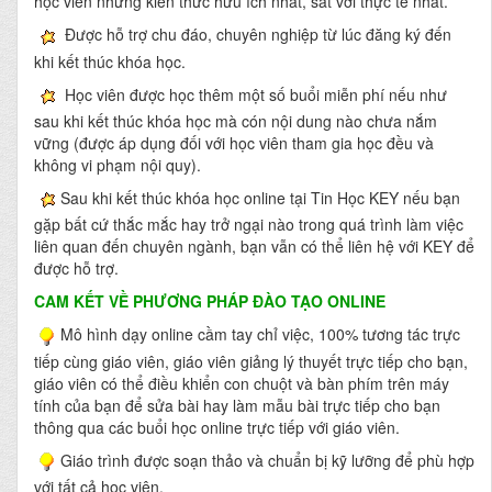
học viên những kiến thức hữu ích nhất, sát với thực tế nhất.
Được hỗ trợ chu đáo, chuyên nghiệp từ lúc đăng ký đến
khi kết thúc khóa học.
Học viên được học thêm một số buổi miễn phí nếu như
sau khi kết thúc khóa học mà cón nội dung nào chưa nắm
vững (được áp dụng đối với học viên tham gia học đều và
không vi phạm nội quy).
Sau khi kết thúc khóa học online tại Tin Học KEY nếu bạn
gặp bất cứ thắc mắc hay trở ngại nào trong quá trình làm việc
liên quan đến chuyên ngành, bạn vẫn có thể liên hệ với KEY để
được hỗ trợ.
CAM KẾT VỀ PHƯƠNG PHÁP ĐÀO TẠO ONLINE
Mô hình dạy online cầm tay chỉ việc, 100% tương tác trực
tiếp cùng giáo viên, giáo viên giảng lý thuyết trực tiếp cho bạn,
giáo viên có thể điều khiển con chuột và bàn phím trên máy
tính của bạn để sửa bài hay làm mẫu bài trực tiếp cho bạn
thông qua các buổi học online trực tiếp với giáo viên.
Giáo trình được soạn thảo và chuẩn bị kỹ lưỡng để phù hợp
với tất cả học viên.