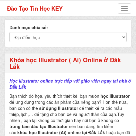
Đào Tạo Tin Học KEY
Toggl
naviga
Danh mục chia sẻ:
Khóa học Illustrator ( Ai) Online ở Đăk
Lắk
Học Illustrator online trực tiếp với giáo viên ngay tại nhà ở
Đắk Lắk
Bạn thích đồ họa, yêu thích thiết kế, bạn muốn
học Illustrator
để ứng dụng trong các ấn phẩm của riêng bạn? Hơn thế nữa,
bạn còn có thể
sử dụng Illustrator
để thiết kế ra các mẫu
thiệp, lịch,… để tặng cho bạn bè và người thân của bạn.Tuy
nhiên , bạn lại không có thời gian hay nơi bạn ở không có
trung tâm đào tạo Illustrator
nên bạn đang tìm kiếm
các
khóa học Illustrator (Ai) online tại Đắk Lắk
hoặc bạn đã