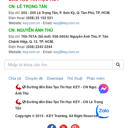
CN: LÊ TRỌNG TẤN
Địa chỉ:
203 - 205 Lê Trọng Tấn, P. Sơn Kỳ, Q. Tân Phú, TP. HCM.
Điện thoại:
(028) 22 152 521
Website:
key.com.vn
- Email:
key@key.com.vn
CN: NGUYỄN ẢNH THỦ
Địa chỉ:
765-767A (Số mới: 558-560A) Nguyễn Ảnh Thủ, P. Tân
Chánh Hiệp, Q. 12, TP. HCM.
Điện thoại:
(028) 2242 2244
Website:
key.com.vn
- Email:
key@key.com.vn
Chia sẻ
Chuyên đề
Download
Thủ thuật
Phần mềm
Đường đến Đào Tạo Tin Học KEY - CN Nguyễn
Ảnh Thủ
Đường đến Đào Tạo Tin Học KEY - CN Lê Trọng
Tấn
Copyright © 2015 - KEY Training. All Right Reserved.