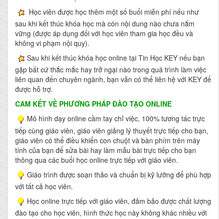
Học viên được học thêm một số buổi miễn phí nếu như
sau khi kết thúc khóa học mà cón nội dung nào chưa nắm
vững (được áp dụng đối với học viên tham gia học đều và
không vi phạm nội quy).
Sau khi kết thúc khóa học online tại Tin Học KEY nếu bạn
gặp bất cứ thắc mắc hay trở ngại nào trong quá trình làm việc
liên quan đến chuyên ngành, bạn vẫn có thể liên hệ với KEY để
được hỗ trợ.
CAM KẾT VỀ PHƯƠNG PHÁP ĐÀO TẠO ONLINE
Mô hình dạy online cầm tay chỉ việc, 100% tương tác trực
tiếp cùng giáo viên, giáo viên giảng lý thuyết trực tiếp cho bạn,
giáo viên có thể điều khiển con chuột và bàn phím trên máy
tính của bạn để sửa bài hay làm mẫu bài trực tiếp cho bạn
thông qua các buổi học online trực tiếp với giáo viên.
Giáo trình được soạn thảo và chuẩn bị kỹ lưỡng để phù hợp
với tất cả học viên.
Học online trực tiếp với giáo viên, đảm bảo được chất lượng
đào tạo cho học viên, hình thức học này không khác nhiều với