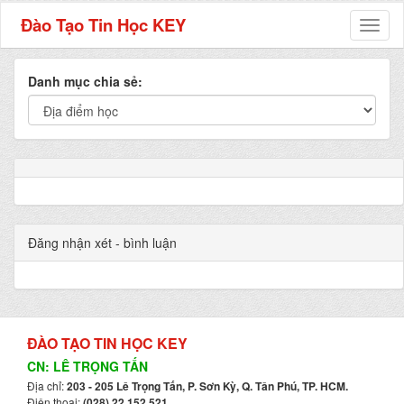
Đào Tạo Tin Học KEY
Toggl
naviga
Danh mục chia sẻ:
Đăng nhận xét - bình luận
ĐÀO TẠO TIN HỌC KEY
CN: LÊ TRỌNG TẤN
Địa chỉ:
203 - 205 Lê Trọng Tấn, P. Sơn Kỳ, Q. Tân Phú, TP. HCM.
Điện thoại:
(028) 22 152 521