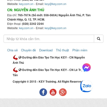
Website:
key.com.vn
- Email:
key@key.com.vn
CN: NGUYỄN ẢNH THỦ
Địa chỉ:
765-767A (Số mới: 558-560A) Nguyễn Ảnh Thủ, P. Tân
Chánh Hiệp, Q. 12, TP. HCM.
Điện thoại:
(028) 2242 2244
Website:
key.com.vn
- Email:
key@key.com.vn
Chia sẻ
Chuyên đề
Download
Thủ thuật
Phần mềm
Đường đến Đào Tạo Tin Học KEY - CN Nguyễn
Ảnh Thủ
Đường đến Đào Tạo Tin Học KEY - CN Lê Trọng
Tấn
Copyright © 2015 - KEY Training. All Right Reserved.