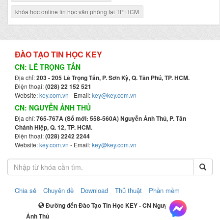
khóa học online tin học văn phòng tại TP HCM
ĐÀO TẠO TIN HỌC KEY
CN: LÊ TRỌNG TẤN
Địa chỉ:
203 - 205 Lê Trọng Tấn, P. Sơn Kỳ, Q. Tân Phú, TP. HCM.
Điện thoại:
(028) 22 152 521
Website:
key.com.vn
- Email:
key@key.com.vn
CN: NGUYỄN ẢNH THỦ
Địa chỉ:
765-767A (Số mới: 558-560A) Nguyễn Ảnh Thủ, P. Tân
Chánh Hiệp, Q. 12, TP. HCM.
Điện thoại:
(028) 2242 2244
Website:
key.com.vn
- Email:
key@key.com.vn
Chia sẻ
Chuyên đề
Download
Thủ thuật
Phần mềm
Đường đến Đào Tạo Tin Học KEY - CN Nguyễn
Ảnh Thủ