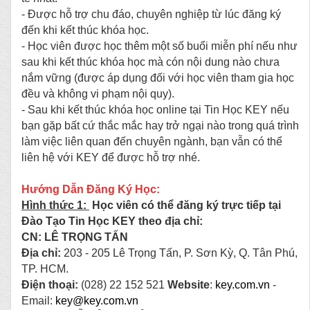
- Được hỗ trợ chu đáo, chuyên nghiệp từ lúc đăng ký
đến khi kết thúc khóa học.
- Học viên được học thêm một số buổi miễn phí nếu như
sau khi kết thúc khóa học mà cón nội dung nào chưa
nắm vững (được áp dụng đối với học viên tham gia học
đều và không vi phạm nội quy).
- Sau khi kết thúc khóa học online tại Tin Học KEY nếu
bạn gặp bất cứ thắc mắc hay trở ngại nào trong quá trình
làm việc liên quan đến chuyên ngành, bạn vẫn có thể
liên hệ với KEY để được hỗ trợ
nhé.
Hướng Dẫn Đăng Ký Học:
Hình thức 1:
Học viên có thể đăng ký trực tiếp tại
Đào Tạo Tin Học KEY theo địa chỉ:
CN: LÊ TRỌNG TẤN
Địa chỉ:
203 - 205 Lê Trọng Tấn, P. Sơn Kỳ, Q. Tân Phú,
TP. HCM.
Điện thoại:
(028) 22 152 521
Website
:
key.com.vn
-
Email:
key@key.com.vn