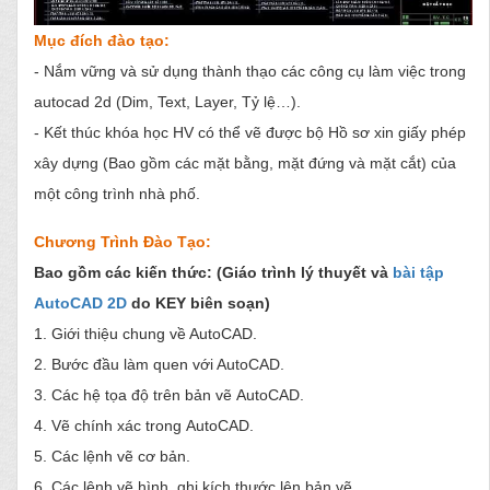
Mục đích đào tạo:
- Nắm vững và sử dụng thành thạo các công cụ làm việc trong
autocad 2d (Dim, Text, Layer, Tỷ lệ…).
- Kết thúc khóa học HV có thể vẽ được bộ Hồ sơ xin giấy phép
xây dựng (Bao gồm các mặt bằng, mặt đứng và mặt cắt) của
một công trình nhà phố.
Chương Trình Đào Tạo:
Bao gồm các kiến thức: (Giáo trình lý thuyết và
bài tập
AutoCAD 2D
do KEY biên soạn)
1. Giới thiệu chung về AutoCAD.
2. Bước đầu làm quen với AutoCAD.
3. Các hệ tọa độ trên bản vẽ AutoCAD.
4. Vẽ chính xác trong AutoCAD.
5. Các lệnh vẽ cơ bản.
6. Các lệnh vẽ hình, ghi kích thước lên bản vẽ.