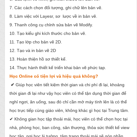
7. Các cách chọn đối tượng, ghi chữ lên bản vẽ.
8. Làm việc với Layesr, sơ lược về in bản vẽ.
9. Thanh công cụ chỉnh sửa bản vẽ Modify.
10. Tạo kiểu ghi kích thước cho bản vẽ.
11. Tạo lớp cho bản vẽ 2D.
12. Tạo và in bản vẽ 2D
13. Hoàn thiện hồ sơ thiết kế.
14. Thực hành thiết kế triển khai bản vẽ phức tạp.
Học Online có tiện lợi và hiệu quả không?
✔
Giúp học viên tiết kiệm thời gian và chi phí đi lại, khoảng
thời gian đi lại như vậy học viên có thể tận dụng thời gian để
nghỉ ngơi, ăn uống, sau đó chỉ cần mở máy tính lên là có thể
học trực tiếp cùng giáo viên, không khác gì học tại Trung tâm.
✔ Không gian học tập thoải mái, học viên có thể chọn học tại
nhà, phòng học, ban công, sân thượng, thỏa sức thiết kế view
học tập, nơi học lý tưởng, tâm trạng thoải mái sẽ góp phần