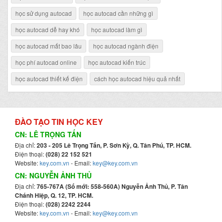
học sử dụng autocad
học autocad cần những gì
học autocad dễ hay khó
học autocad làm gì
học autocad mất bao lâu
học autocad ngành điện
học phí autocad online
học autocad kiến trúc
học autocad thiết kế điện
cách học autocad hiệu quả nhất
ĐÀO TẠO TIN HỌC KEY
CN: LÊ TRỌNG TẤN
Địa chỉ:
203 - 205 Lê Trọng Tấn, P. Sơn Kỳ, Q. Tân Phú, TP. HCM.
Điện thoại:
(028) 22 152 521
Website:
key.com.vn
- Email:
key@key.com.vn
CN: NGUYỄN ẢNH THỦ
Địa chỉ:
765-767A (Số mới: 558-560A) Nguyễn Ảnh Thủ, P. Tân
Chánh Hiệp, Q. 12, TP. HCM.
Điện thoại:
(028) 2242 2244
Website:
key.com.vn
- Email:
key@key.com.vn