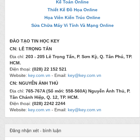
Kế Toán Online
Thiết Kế Đồ Họa Online
Họa Viên Kiến Trúc Online
Sửa Chữa Máy Vi Tính Và Mạng Online
ĐÀO TẠO TIN HỌC KEY
CN: LÊ TRỌNG TẤN
Địa chỉ:
203 - 205 Lê Trọng Tấn, P. Sơn Kỳ, Q. Tân Phú, TP.
HCM.
Điện thoại:
(028) 22 152 521
Website:
key.com.vn
- Email:
key@key.com.vn
CN: NGUYỄN ẢNH THỦ
Địa chỉ:
765-767A (Số mới: 558-560A) Nguyễn Ảnh Thủ, P.
Tân Chánh Hiệp, Q. 12, TP. HCM.
Điện thoại:
(028) 2242 2244
Website:
key.com.vn
- Email:
key@key.com.vn
Đăng nhận xét - bình luận