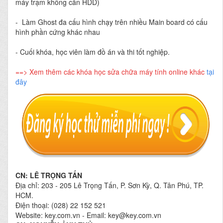
máy trạm không cần HDD)
- Làm Ghost đa cấu hình chạy trên nhiều Main board có cấu
hình phần cứng khác nhau
- Cuối khóa, học viên làm đồ án và thi tốt nghiệp.
==>
Xem thêm các khóa học sửa chữa máy tính online khác
tại
đây
CN: LÊ TRỌNG TẤN
Địa chỉ: 203 - 205 Lê Trọng Tấn, P. Sơn Kỳ, Q. Tân Phú, TP.
HCM.
Điện thoại: (028) 22 152 521
Website: key.com.vn - Email: key@key.com.vn