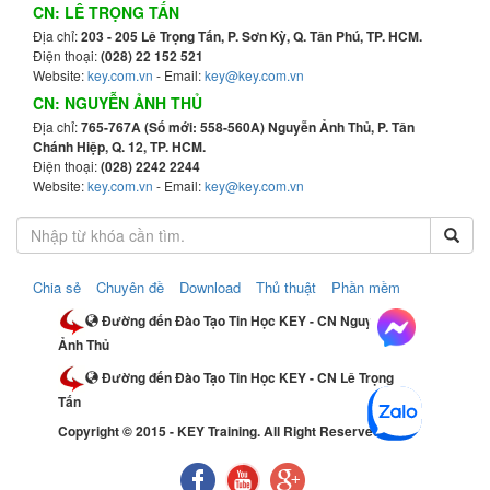
CN: LÊ TRỌNG TẤN
Địa chỉ:
203 - 205 Lê Trọng Tấn, P. Sơn Kỳ, Q. Tân Phú, TP. HCM.
Điện thoại:
(028) 22 152 521
Website:
key.com.vn
- Email:
key@key.com.vn
CN: NGUYỄN ẢNH THỦ
Địa chỉ:
765-767A (Số mới: 558-560A) Nguyễn Ảnh Thủ, P. Tân
Chánh Hiệp, Q. 12, TP. HCM.
Điện thoại:
(028) 2242 2244
Website:
key.com.vn
- Email:
key@key.com.vn
Chia sẻ
Chuyên đề
Download
Thủ thuật
Phần mềm
Đường đến Đào Tạo Tin Học KEY - CN Nguyễn
Ảnh Thủ
Đường đến Đào Tạo Tin Học KEY - CN Lê Trọng
Tấn
Copyright © 2015 - KEY Training. All Right Reserved.