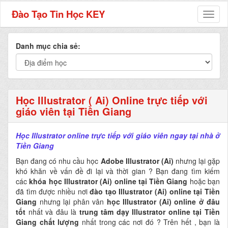
Đào Tạo Tin Học KEY
Toggl
naviga
Danh mục chia sẻ:
Học Illustrator ( Ai) Online trực tiếp với
giáo viên tại Tiền Giang
Học Illustrator online trực tiếp với giáo viên ngay tại nhà ở
Tiền Giang
Bạn đang có nhu cầu học
Adobe Illustrator (Ai)
nhưng lại gặp
khó khăn về vấn đề đi lại và thời gian ? Bạn đang tìm kiếm
các
khóa học Illustrator (Ai) online tại Tiền Giang
hoặc bạn
đã tìm được nhiều nơi
đào tạo Illustrator (Ai) online tại Tiền
Giang
nhưng lại phân vân
học Illustrator (Ai) online ở đâu
tốt
nhất và đâu là
trung tâm dạy Illustrator online tại Tiền
Giang chất lượng
nhất trong các nơi đó ? Trên hết , bạn là