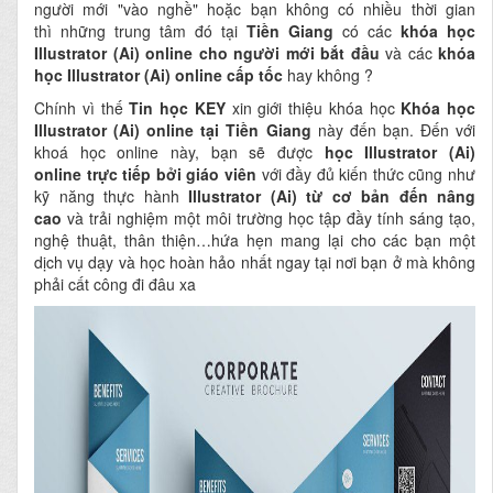
người mới "vào nghề" hoặc bạn không có nhiều thời gian
thì những trung tâm đó tại
Tiền Giang
có các
khóa học
Illustrator (Ai) online cho người mới bắt đầu
và các
khóa
học Illustrator (Ai) online cấp tốc
hay không ?
Chính vì thế
Tin học KEY
xin giới thiệu khóa học
Khóa học
Illustrator (Ai) online tại Tiền Giang
này đến bạn. Đến với
khoá học online này, bạn sẽ được
học Illustrator (Ai)
online
trực tiếp bởi giáo viên
với đầy đủ kiến thức cũng như
kỹ năng thực hành
Illustrator (Ai) từ cơ bản đến nâng
cao
và trải nghiệm một môi trường học tập đầy tính sáng tạo,
nghệ thuật, thân thiện…hứa hẹn mang lại cho các bạn một
dịch vụ dạy và học hoàn hảo nhất ngay tại nơi bạn ở mà không
phải cất công đi đâu xa