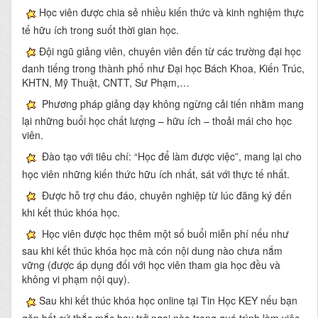
Học viên được chia sẻ nhiều kiến thức và kinh nghiệm thực
tế hữu ích trong suốt thời gian học.
Đội ngũ giảng viên, chuyên viên đến từ các trường đại học
danh tiếng trong thành phố như Đại học Bách Khoa, Kiến Trúc,
KHTN, Mỹ Thuật, CNTT, Sư Phạm,…
Phương pháp giảng dạy không ngừng cải tiến nhằm mang
lại những buổi học chất lượng – hữu ích – thoải mái cho học
viên.
Đào tạo với tiêu chí: “Học để làm được việc”, mang lại cho
học viên những kiến thức hữu ích nhất, sát với thực tế nhất.
Được hỗ trợ chu đáo, chuyên nghiệp từ lúc đăng ký đến
khi kết thúc khóa học.
Học viên được học thêm một số buổi miễn phí nếu như
sau khi kết thúc khóa học mà cón nội dung nào chưa nắm
vững (được áp dụng đối với học viên tham gia học đều và
không vi phạm nội quy).
Sau khi kết thúc khóa học online tại Tin Học KEY nếu bạn
gặp bất cứ thắc mắc hay trở ngại nào trong quá trình làm việc