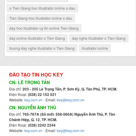
o Tien Giang hoc illustrator online o dau
Tien Giang hoc illustrator online o dau
day hoc illustrator uy tin online Tien Giang
day online illustrator o Tien Giang
day nghe illustrator o Tien Giang
truong day nghe illustrator o Tien Giang
illustrator online
ĐÀO TẠO TIN HỌC KEY
CN: LÊ TRỌNG TẤN
Địa chỉ:
203 - 205 Lê Trọng Tấn, P. Sơn Kỳ, Q. Tân Phú, TP. HCM.
Điện thoại:
(028) 22 152 521
Website:
key.com.vn
- Email:
key@key.com.vn
CN: NGUYỄN ẢNH THỦ
Địa chỉ:
765-767A (Số mới: 558-560A) Nguyễn Ảnh Thủ, P. Tân
Chánh Hiệp, Q. 12, TP. HCM.
Điện thoại:
(028) 2242 2244
Website:
key.com.vn
- Email:
key@key.com.vn