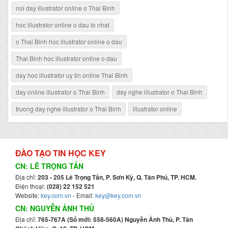
noi day illustrator online o Thai Binh
hoc illustrator online o dau to nhat
o Thai Binh hoc illustrator online o dau
Thai Binh hoc illustrator online o dau
day hoc illustrator uy tin online Thai Binh
day online illustrator o Thai Binh
day nghe illustrator o Thai Binh
truong day nghe illustrator o Thai Binh
illustrator online
ĐÀO TẠO TIN HỌC KEY
CN: LÊ TRỌNG TẤN
Địa chỉ:
203 - 205 Lê Trọng Tấn, P. Sơn Kỳ, Q. Tân Phú, TP. HCM.
Điện thoại:
(028) 22 152 521
Website:
key.com.vn
- Email:
key@key.com.vn
CN: NGUYỄN ẢNH THỦ
Địa chỉ:
765-767A (Số mới: 558-560A) Nguyễn Ảnh Thủ, P. Tân