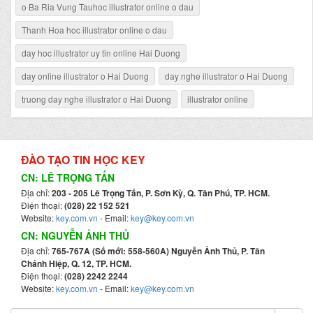
o Ba Ria Vung Tauhoc illustrator online o dau
Thanh Hoa hoc illustrator online o dau
day hoc illustrator uy tin online Hai Duong
day online illustrator o Hai Duong
day nghe illustrator o Hai Duong
truong day nghe illustrator o Hai Duong
illustrator online
ĐÀO TẠO TIN HỌC KEY
CN: LÊ TRỌNG TẤN
Địa chỉ:
203 - 205 Lê Trọng Tấn, P. Sơn Kỳ, Q. Tân Phú, TP. HCM.
Điện thoại:
(028) 22 152 521
Website:
key.com.vn
- Email:
key@key.com.vn
CN: NGUYỄN ẢNH THỦ
Địa chỉ:
765-767A (Số mới: 558-560A) Nguyễn Ảnh Thủ, P. Tân
Chánh Hiệp, Q. 12, TP. HCM.
Điện thoại:
(028) 2242 2244
Website:
key.com.vn
- Email:
key@key.com.vn