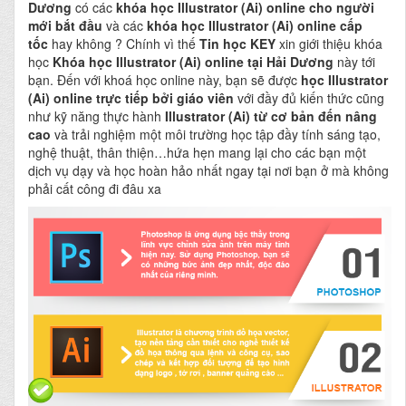
Dương
có các
khóa học Illustrator (Ai) online cho người
mới bắt đầu
và các
khóa học Illustrator (Ai) online cấp
tốc
hay không ?
Chính vì thế
Tin học KEY
xin giới thiệu khóa
học
Khóa học Illustrator (Ai) online tại Hải Dương
này tới
bạn. Đến với khoá học online này, bạn sẽ được
học Illustrator
(Ai) online
trực tiếp bởi giáo viên
với đầy đủ kiến thức cũng
như kỹ năng thực hành
Illustrator (Ai) từ cơ bản đến nâng
cao
và trải nghiệm một môi trường học tập đầy tính sáng tạo,
nghệ thuật, thân thiện…hứa hẹn mang lại cho các bạn một
dịch vụ dạy và học hoàn hảo nhất ngay tại nơi bạn ở mà không
phải cất công đi đâu xa