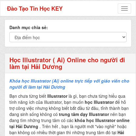
Đào Tạo Tin Học KEY
Toggl
naviga
Danh mục chia sẻ:
Học Illustrator ( Ai) Online cho người đi
làm tại Hải Dương
Khóa học Illustrator (Ai) online
trực tiếp với giáo viên cho
người đi làm tại
Hải Dương
Bạn chưa từng biết
Illustrator
là gì, bạn chưa từng hiểu qua
tính năng ích của Illustrator, bạn muốn
học Illustrator
để hỗ
trợ công việc nhưng không biết bắt đầu từ đâu, tỉnh thành bạn
đang sinh sống không có
trung tâm dạy Illustrator
nên bạn
đang tìm những trung tâm có các
khóa học Illustrator online
tại Hải Dương
.
Trên hết , bạn là người mới "vào nghề" hoặc
bạn không có nhiều thời gian thì những trung tâm đó tại
Hải