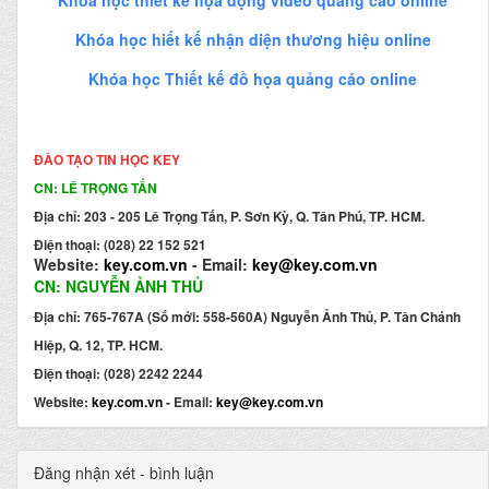
Khóa học hiết kế nhận diện thương hiệu online
Khóa học Thiết kế đồ họa quảng cáo online
ĐÀO TẠO TIN HỌC KEY
CN: LÊ TRỌNG TẤN
Địa chỉ: 203 - 205 Lê Trọng Tấn, P. Sơn Kỳ, Q. Tân Phú, TP. HCM.
Điện thoại: (028) 22 152 521
Website:
key.com.vn
- Email:
key@key.com.vn
CN: NGUYỄN ẢNH THỦ
Địa chỉ: 765-767A (Số mới: 558-560A) Nguyễn Ảnh Thủ, P. Tân Chánh
Hiệp, Q. 12, TP. HCM.
Điện thoại: (028) 2242 2244
Website:
key.com.vn
- Email:
key@key.com.vn
Đăng nhận xét - bình luận