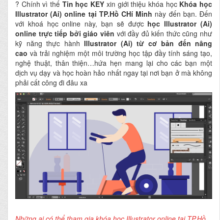
? Chính vì thế
Tin học KEY
xin giới thiệu khóa học
Khóa học
Illustrator (Ai) online tại TP.Hồ CHí Minh
này đến bạn. Đến
với khoá học online này, bạn sẽ được
học Illustrator (Ai)
online
trực tiếp bởi giáo viên
với đầy đủ kiến thức cũng như
kỹ năng thực hành
Illustrator (Ai) từ cơ bản đến nâng
cao
và trải nghiệm một môi trường học tập đầy tính sáng tạo,
nghệ thuật, thân thiện…hứa hẹn mang lại cho các bạn một
dịch vụ dạy và học hoàn hảo nhất ngay tại nơi bạn ở mà không
phải cất công đi đâu xa
Những ai có thể tham gia khóa học Illustrator online tại TP.Hồ