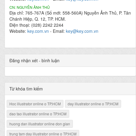
CN: NGUYỄN ẢNH THỦ
Địa chỉ: 765-767A (Số mới: 558-560A) Nguyễn Ảnh Thủ, P. Tân
Chánh Hiệp, Q. 12, TP. HCM.
Điện thoại: (028) 2242 2244
Website:
key.com.vn
- Email:
key@key.com.vn
Đăng nhận xét - bình luận
Từ khóa tìm kiếm
Hoc illustrator online o TP.HCM
day illustrator online o TP.HCM
dao tao illustrator online o TP.HCM
huong dan illustrator online don gian
trung tam day illustrator online o TP.HCM