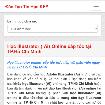
Đào Tạo Tin Học KEY
Toggl
naviga
Danh mục chia sẻ:
Học Illustrator ( Ai) Online cấp tốc tại
TP.Hồ Chí Minh
Học Illustrator online cấp tốc trực tiếp với giáo viên ngay
tại nhà ở TP.Hồ Chí Minh
Bạn đang có nhu cầu học
Adobe Illustrator (Ai)
nhưng lại gặp
khó khăn về vấn đề đi lại và thời gian ? Bạn đang tìm kiếm
các
khóa học Illustrator (Ai) online tại TP.Hồ Chí Minh
hoặc
bạn đã tìm được nhiều nơi
đào tạo Illustrator (Ai) online tại
TP.Hồ Chí Minh
nhưng lại phân vân
học Illustrator (Ai)
online ở đâu tốt
nhất và đâu là
trung tâm dạy Illustrator
online tại TP.Hồ Chí Minh chất lượng
nhất trong các nơi đó