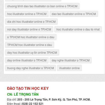
chuong trinh dao tao illustrator co ban online o TP.HCM
hoc illustrator online o TP.HCM
dao tao illustrator online o TP.HCM
dia chi hoc illustrator online o TP.HCM
noi day illustrator online o TP.HCM
hoc illustrator online o dau to nhat
o TP.HCM hoc illustrator online o dau
TP.HCM hoc illustrator online o dau
day hoc illustrator uy tin online TP.HCM
day online illustrator o TP.HCM
day nghe illustrator o TP.HCM
truong day nghe illustrator o TP.HCM
illustrator online
ĐÀO TẠO TIN HỌC KEY
CN: LÊ TRỌNG TẤN
Địa chỉ:
203 - 205 Lê Trọng Tấn, P. Sơn Kỳ, Q. Tân Phú, TP. HCM.
Điện thoại:
(028) 22 152 521