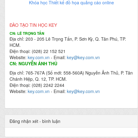
Khóa học Thiết kế đồ họa quảng cáo online
ĐÀO TẠO TIN HỌC KEY
CN: LÊ TRỌNG TẤN
Địa chỉ: 203 - 205 Lê Trọng Tấn, P. Sơn Kỳ, Q. Tân Phú, TP.
HCM.
Điện thoại: (028) 22 152 521
Website:
key.com.vn
- Email:
key@key.com.vn
CN: NGUYỄN ẢNH THỦ
Địa chỉ: 765-767A (Số mới: 558-560A) Nguyễn Ảnh Thủ, P. Tân
Chánh Hiệp, Q. 12, TP. HCM.
Điện thoại: (028) 2242 2244
Website:
key.com.vn
- Email:
key@key.com.vn
Đăng nhận xét - bình luận