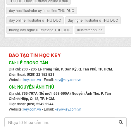
THU DUC hoc illustrator online o dau
day hoc illustrator uy tin online THU DUC
day online illustrator o THU DUC
day nghe illustrator o THU DUC
truong day nghe illustrator o THU DUC
illustrator online
ĐÀO TẠO TIN HỌC KEY
CN: LÊ TRỌNG TẤN
Địa chỉ:
203 - 205 Lê Trọng Tấn, P. Sơn Kỳ, Q. Tân Phú, TP. HCM.
Điện thoại:
(028) 22 152 521
Website:
key.com.vn
- Email:
key@key.com.vn
CN: NGUYỄN ẢNH THỦ
Địa chỉ:
765-767A (Số mới: 558-560A) Nguyễn Ảnh Thủ, P. Tân
Chánh Hiệp, Q. 12, TP. HCM.
Điện thoại:
(028) 2242 2244
Website:
key.com.vn
- Email:
key@key.com.vn