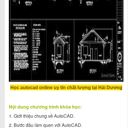
Học autocad online uy tín chất lượng tại
Hải Dương
Nội dung chương trình khóa học:
1. Giới thiệu chung về AutoCAD.
2. Bước đầu làm quen với AutoCAD.