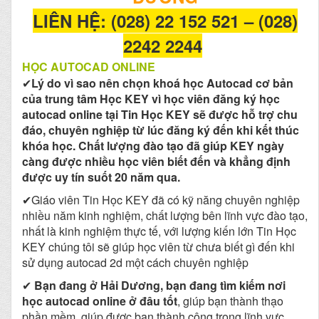
LIÊN HỆ: (028) 22 152 521 – (028)
2242 2244
HỌC AUTOCAD ONLINE
✔
Lý do vì sao nên chọn khoá học Autocad cơ bản
của trung tâm Học KEY vì học viên đăng ký học
autocad online tại Tin Học KEY sẽ được hỗ trợ chu
đáo, chuyên nghiệp từ lúc đăng ký đến khi kết thúc
khóa học. Chất lượng đào tạo đã giúp KEY ngày
càng được nhiều học viên biết đến và khẳng định
được uy tín suốt 20 năm qua.
✔Giáo viên Tin Học KEY đã có kỹ năng chuyên nghiệp
nhiều năm kinh nghiệm, chất lượng bên lĩnh vực đào tạo,
nhất là kinh nghiệm thực tế, với lượng kiến lớn Tin Học
KEY chúng tôi sẽ giúp học viên từ chưa biết gì đến khi
sử dụng autocad 2d một cách chuyên nghiệp
✔
Bạn đang ở Hải Dương, bạn đang tìm kiếm nơi
học autocad online ở đâu tốt
, giúp bạn thành thạo
phần mềm, giúp được bạn thành công trong lĩnh vực