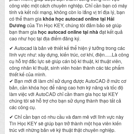
công việc một cách chuyên nghiệp. Chỉ cần bạn có máy
tính và kết nối mạng, không còn lo lắng vị trí địa lý, bạn
có thể tham gia
khóa học autocad online tại
Hải
Dương
của Tin Học KEY, chúng tôi đảm bảo sẽ giúp
bạn tham gia
học autocad online tại nhà
đạt kết quả
cao như học tại địa điểm đăng ký.
✔ Autocad là bản vẽ thiết kế thể hiện ý tưởng trong các
lĩnh vực như: xây dựng, kiến trúc, cơ khí, điện......Là công
cụ hỗ trợ đắc lực sẽ giúp cán bộ kĩ thuật, kĩ thuật viên,
công nhân kĩ thuật, sinh viên hoàn thành các tác phẩm
thiết kế của mình.
✔ Bạn mới đi làm chỉ sử dụng được AutoCAD ở mức cơ
bản, cần khóa học để nâng cao hơn kỹ năng và tốc độ
làm việc với AutoCAD chỉ cần tham gia học tại KEY
chúng tôi sẽ hỗ trợ cho bạn sử dụng thành thạo tất cả
các công cụ.
✔ Chỉ cần bạn có nhu cầu và đam mê với lĩnh vực này
Tin Học KEY sẽ giúp bạn trở thành một họa viên kiến
trúc với những bản vẽ kỹ thuật thật chuyên nghiệp.