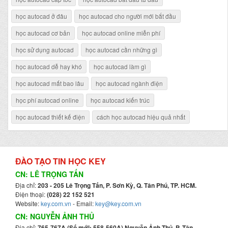
học autocad ở đâu
học autocad cho người mới bắt đầu
học autocad cơ bản
học autocad online miễn phí
học sử dụng autocad
học autocad cần những gì
học autocad dễ hay khó
học autocad làm gì
học autocad mất bao lâu
học autocad ngành điện
học phí autocad online
học autocad kiến trúc
học autocad thiết kế điện
cách học autocad hiệu quả nhất
ĐÀO TẠO TIN HỌC KEY
CN: LÊ TRỌNG TẤN
Địa chỉ:
203 - 205 Lê Trọng Tấn, P. Sơn Kỳ, Q. Tân Phú, TP. HCM.
Điện thoại:
(028) 22 152 521
Website:
key.com.vn
- Email:
key@key.com.vn
CN: NGUYỄN ẢNH THỦ
Địa chỉ:
765-767A (Số mới: 558-560A) Nguyễn Ảnh Thủ, P. Tân