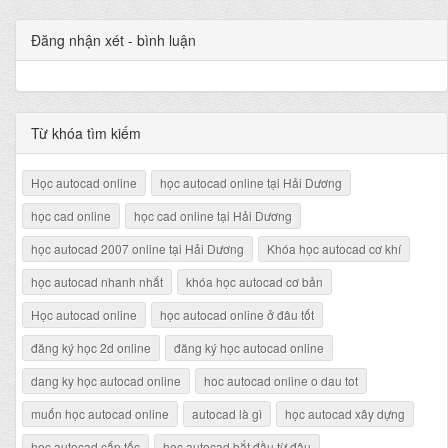
Đăng nhận xét - bình luận
Từ khóa tìm kiếm
Học autocad online
học autocad online tại Hải Dương
học cad online
học cad online tại Hải Dương
học autocad 2007 online tại Hải Dương
Khóa học autocad cơ khí
học autocad nhanh nhất
khóa học autocad cơ bản
Học autocad online
học autocad online ở đâu tốt
đăng ký học 2d online
đăng ký học autocad online
dang ky học autocad online
hoc autocad online o dau tot
muốn học autocad online
autocad là gì
học autocad xây dựng
học autocad cấp tốc
học autocad bắt đầu từ đâu