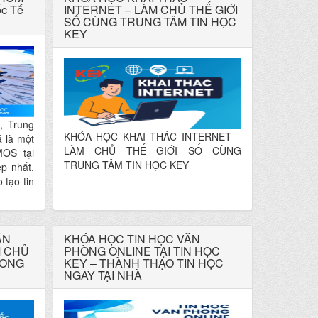
ốc Tế
tảng.
INTERNET – LÀM CHỦ THẾ GIỚI
SỐ CÙNG TRUNG TÂM TIN HỌC
KEY
, Trung
KHÓA HỌC KHAI THÁC INTERNET –
 là một
LÀM CHỦ THẾ GIỚI SỐ CÙNG
MOS tại
TRUNG TÂM TIN HỌC KEY
p nhất,
 tạo tin
c tế.
ĂN
KHÓA HỌC TIN HỌC VĂN
M CHỦ
PHÒNG ONLINE TẠI TIN HỌC
RONG
KEY – THÀNH THẠO TIN HỌC
NGAY TẠI NHÀ