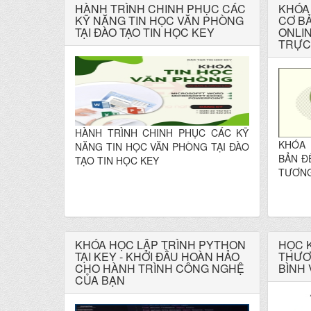
HÀNH TRÌNH CHINH PHỤC CÁC
KHÓA
KỸ NĂNG TIN HỌC VĂN PHÒNG
CƠ B
TẠI ĐÀO TẠO TIN HỌC KEY
ONLI
TRỰC
HÀNH TRÌNH CHINH PHỤC CÁC KỸ
KHÓA
NĂNG TIN HỌC VĂN PHÒNG TẠI ĐÀO
BẢN Đ
TẠO TIN HỌC KEY
TƯƠNG
KHÓA HỌC LẬP TRÌNH PYTHON
HỌC 
TẠI KEY - KHỞI ĐẦU HOÀN HẢO
THƯƠN
CHO HÀNH TRÌNH CÔNG NGHỆ
BÌNH 
CỦA BẠN