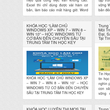
hiệu quả công việc vẫn không cao.
tập tr
Excel thì chỉ dùng được vài hàm cơ
vững W
bản, làm báo cáo mất hàng giờ. Word
bản đế
soạn thảo còn rối, PowerPoint trình bày
kỹ năn
chưa chuyên nghiệp. Đây chính là rào
thực t
cản khiến nhiều người chậm thăng tiến
đầu, ng
KHÓA HỌC “LÀM CHỦ
Trung
và khó tăng thu nhập. Hiểu rõ những
WINDOWS XP – WIN 7 – WIN 8 –
tin học
Môi T
WIN 10” – HỌC WINDOWS TỪ
Đại, 
khó khăn đó, Trung tâm Tin học KEY
CƠ BẢN ĐẾN CHUYÊN SÂU TẠI
Tại Ti
đã xây dựng Khoá học Tin học Văn
TRUNG TÂM TIN HỌC KEY
phòng Nâng cao với lộ trình bài bản,
tập trung vào Excel nâng cao – Word –
PowerPoint ứng dụng thực tế, giúp học
viên làm việc nhanh hơn, chính xác
hơn và chuyên nghiệp hơn mỗi ngày,
đáp ứng đúng yêu cầu doanh nghiệp
hiện nay.
Tin Họ
KHÓA HỌC “LÀM CHỦ WINDOWS XP
tin họ
– WIN 7 – WIN 8 – WIN 10” – HỌC
nghìn 
WINDOWS TỪ CƠ BẢN ĐẾN CHUYÊN
con xâ
SÂU TẠI TRUNG TÂM TIN HỌC KEY
vững 
chương
cho từn
mà vẫn 
KHÓA HỌC LUYỆN THI MOS TẠI
Trung