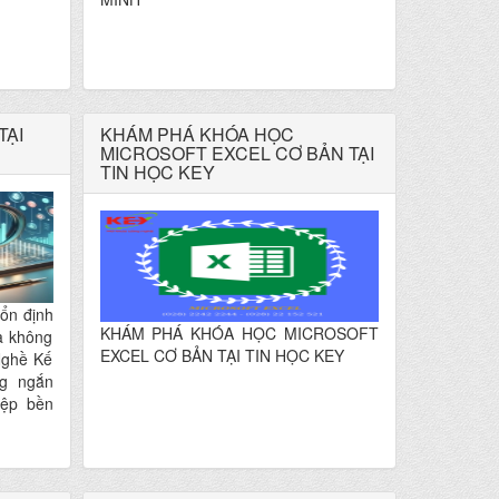
TẠI
KHÁM PHÁ KHÓA HỌC
MICROSOFT EXCEL CƠ BẢN TẠI
TIN HỌC KEY
ổn định
KHÁM PHÁ KHÓA HỌC MICROSOFT
mà không
EXCEL CƠ BẢN TẠI TIN HỌC KEY
Nghề Kế
ng ngắn
iệp bền