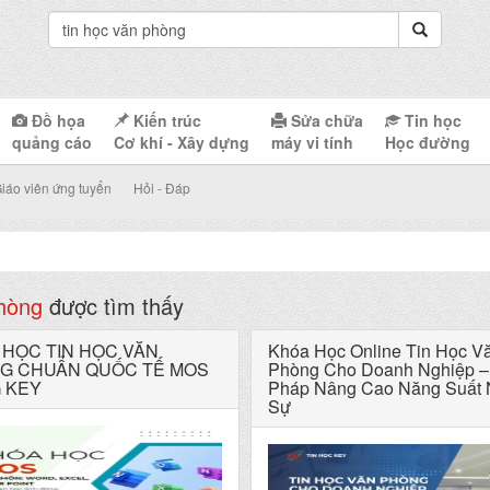
Đồ họa
Kiến trúc
Sửa chữa
Tin học
quảng cáo
Cơ khí - Xây dựng
máy vi tính
Học đường
iáo viên ứng tuyển
Hỏi - Đáp
phòng
được tìm thấy
 HỌC TIN HỌC VĂN
Khóa Học Online Tin Học V
G CHUẨN QUỐC TẾ MOS
Phòng Cho Doanh Nghiệp – 
 KEY
Pháp Nâng Cao Năng Suất
Sự