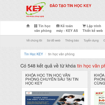
ĐÀO TẠO TIN HỌC KEY
Tin học
Kế toán
Lập trình
văn phòng
máy - KEY AS
Thiết kế web
Về chúng tôi
Sơ đồ web
Thông báo
Tuyển dụng
G
Tin Học KEY
tin học văn phòng
Có 548 kết quả về từ khóa
tin học văn 
KHÓA HỌC TIN HỌC VĂN
KHÓA
PHÒNG CHUYÊN SÂU TẠI TIN
PHÒN
HỌC KEY
CÙNG