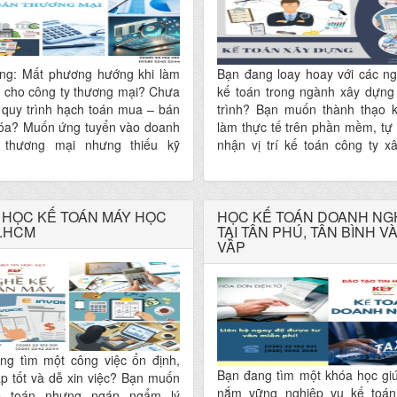
ng: Mất phương hướng khi làm
Bạn đang loay hoay với các ng
n cho công ty thương mại? Chưa
kế toán trong ngành xây dựng
 quy trình hạch toán mua – bán
trình? Bạn muốn thành thạo 
óa? Muốn ứng tuyển vào doanh
làm thực tế trên phần mềm, tự
 thương mại nhưng thiếu kỹ
nhận vị trí kế toán công ty x
hực tế? Cần nắm vững nghiệp
ngay sau khóa học? Bạn cần
toán từ cơ bản đến nâng cao
trình rõ ràng, thực tế, dễ hiể
lĩnh vực thương mại? KHÓA HỌC
sát quy định kế toán – thuế hi
ÁN DOANH NGHIỆP THƯƠNG
 HỌC KẾ TOÁN MÁY HỌC
TẤT CẢ SẼ CÓ TRONG KHÓA 
HỌC KẾ TOÁN DOANH NG
P.HCM
TẠI TÂN PHÚ, TÂN BÌNH V
i Trung tâm Tin học – Kế toán
TOÁN DOANH NGHIỆP XÂY DỰ
VẤP
nh là lựa chọn dành cho bạn!
Trung tâm Tin Học KEY – Nơi b
để làm được việc” chứ không 
để biết
ng tìm một công việc ổn định,
Bạn đang tìm một khóa học gi
p tốt và dễ xin việc? Bạn muốn
nắm vững nghiệp vụ kế toá
ế toán nhưng ngán ngẩm lý