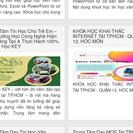
ung vào việc giúp học viên nắm
PowerPoint từ cơ bản đến nâ
ord, Excel và PowerPoint từ cơ
Nội dung khoá học tin học vă
n nâng cao. Khoá học chú trọng
được xây dựng sát với công vi
g thực hành, xử lý công việc
tế của nhân viên văn phòng, k
ế, phù hợp cho người mới bắt
hành chính, nhân sự và sinh v
ười đi làm và cả người mất gốc
 Tâm Tin Học Cho Trẻ Em –
ra trường.
KHÓA HỌC KHAI THÁC
 văn phòng.
rường Học Công Nghệ Hiện
INTERNET TẠI TPHCM - Q
Sáng Tạo & Thực Hành 100%
12, HÓC MÔN
n Học KEY
KHÓA HỌC KHAI THÁC IN
c KEY – với hơn 20 năm đào tạo
TẠI TPHCM - QUẬN 12, HÓC 
c tại TP.HCM – là nơi mà hàng
phụ huynh đã tin tưởng để giúp
y dựng nền tảng kỹ năng số
chắc. Trung tâm mang đến
 trình học được thiết kế riêng
g độ tuổi, giúp trẻ học hiệu quả
đảm bảo yếu tố vui – an toàn –
 Tâm Dạy Tin Học Văn
Trung Tâm Dạy MOS Tại T