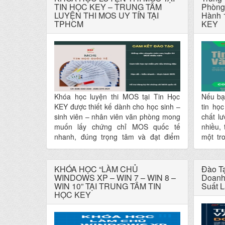
TIN HỌC KEY – TRUNG TÂM
sáng tạ
Phòng
LUYỆN THI MOS UY TÍN TẠI
Hành 
học, mà
TPHCM
KEY
năng gi
trình v
Khóa học luyện thi MOS tại Tin Học
Nếu bạ
KEY được thiết kế dành cho học sinh –
tin họ
sinh viên – nhân viên văn phòng mong
chất l
muốn lấy chứng chỉ MOS quốc tế
nhiều,
nhanh, đúng trọng tâm và đạt điểm
một tr
cao. Với đội ngũ giảng viên giàu kinh
học vi
nghiệm và giáo trình bám sát đề thi
hơn 20
thực tế, Tin Học KEY cam kết mang
chú tr
KHÓA HỌC “LÀM CHỦ
Đào T
đến cho bạn kết quả tốt nhất.
WINDOWS XP – WIN 7 – WIN 8 –
– học 
Doanh
WIN 10” TẠI TRUNG TÂM TIN
Suất L
học. T
HỌC KEY
tâm dạ
uy tín,