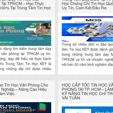
o. Tại KEY, trẻ không chỉ học tin
 Tại TPHCM – Học Thực
Học Chứng Chỉ Tin Học Qu
100% Tại Trung Tâm Tin Học
Uy Tín, Cam Kết Đầu Ra.
 còn rèn luyện tư duy logic, khả
ải quyết vấn đề, kỹ năng thuyết
à tinh thần khám phá công nghệ.
Trong số nhiều đơn vị đào tạo
n đang tìm kiếm trung tâm dạy
tâm Tin học KEY được đánh giá
c văn phòng tại TPHCM uy tín,
trong những trung tâm dạy 
ượng, dạy dễ hiểu và thực hành
TPHCM uy tín và chuyên nghiệ
 thì Trung Tâm Tin Học KEY là
với hơn 20 năm kinh nghiệm đào
ong những địa chỉ được nhiều
học văn phòng và chứng chỉ quố
ên lựa chọn nhất hiện nay. Với
 năm đào tạo thực tế, KEY luôn
ọng dạy đúng nhu cầu – kèm sát
ạo Tin Học Văn Phòng Cho
HỌC CẤP TỐC TIN HỌC V
chắc – làm được ngay sau khóa
 Nghiệp – Nâng Cao Hiệu
PHÒNG TẠI TP. HCM – LÀ
àm Việc.
KỸ NĂNG TIN HỌC CHỈ T
rung Tâm Tin Học KEY – Trung
VÀI TUẦN
y tin học văn phòng tại TPHCM
 thực hành 100%