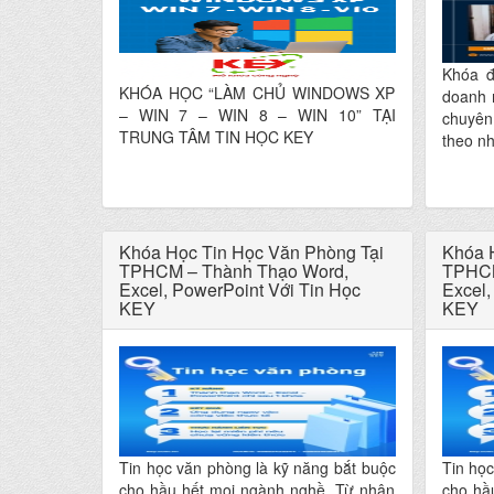
Khóa đ
KHÓA HỌC “LÀM CHỦ WINDOWS XP
doanh 
– WIN 7 – WIN 8 – WIN 10” TẠI
chuyên
TRUNG TÂM TIN HỌC KEY
theo n
Khóa Học Tin Học Văn Phòng Tại
Khóa 
TPHCM – Thành Thạo Word,
TPHCM
Excel, PowerPoint Với Tin Học
Excel,
KEY
KEY
Tin học văn phòng là kỹ năng bắt buộc
Tin học
cho hầu hết mọi ngành nghề. Từ nhân
cho hầ