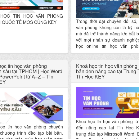
 HỌC TIN HỌC VĂN PHÒNG
Trong thời đại chuyển đổi số,
 QUỐC TẾ MOS CÙNG KEY
văn phòng không còn là kỹ n
mà đã trở thành năng lực bắt 
với mọi nhân sự doanh nghiệ
học online tin học văn ph
doanh nghiệp ra đời nhằm giúp
nhân viên làm việc chuyên n
nhanh hơn – chính xác hơn, từ
ọc tin học văn phòng
Khoá học tin học văn phòng 
n sâu tại TPHCM | Học Word
ưu hiệu suất và giảm chi phí vậ
bản đến nâng cao tại Trung
PowerPoint từ A–Z – Tin
Tin Học KEY
EY
Khoá học tin học văn phòng từ
ọc tin học văn phòng chuyên
đến nâng cao tại Tin Học 
 chương trình đào tạo bài bản,
trung đào tạo Microsoft Word, 