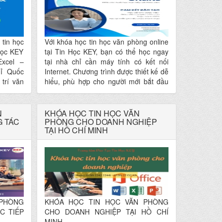
 tin học
Với khóa học tin học văn phòng online
Học KEY
tại Tin Học KEY, bạn có thể học ngay
xcel –
tại nhà chỉ cần máy tính có kết nối
hỉ Quốc
Internet. Chương trình được thiết kế dễ
 trí văn
hiểu, phù hợp cho người mới bắt đầu
hoặc người đi làm muốn nâng cao kỹ
năng văn phòng nhanh chóng và hiệu
quả.
N
KHÓA HỌC TIN HỌC VĂN
G TÁC
PHÒNG CHO DOANH NGHIỆP
TẠI HỒ CHÍ MINH
 PHÒNG
KHÓA HỌC TIN HỌC VĂN PHÒNG
C TIẾP
CHO DOANH NGHIỆP TẠI HỒ CHÍ
MINH