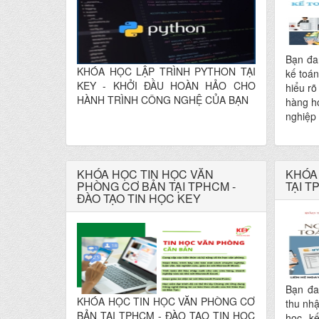
Bạn đa
KHÓA HỌC LẬP TRÌNH PYTHON TẠI
kế toá
KEY - KHỞI ĐẦU HOÀN HẢO CHO
hiểu rõ
HÀNH TRÌNH CÔNG NGHỆ CỦA BẠN
hàng h
nghiệp
năng t
vụ kế 
trong 
KHÓA HỌC TIN HỌC VĂN
KẾ TO
KHÓA
PHÒNG CƠ BẢN TẠI TPHCM -
TẠI T
MẠI tạ
ĐÀO TẠO TIN HỌC KEY
KEY chí
Bạn đa
KHÓA HỌC TIN HỌC VĂN PHÒNG CƠ
thu nhậ
BẢN TẠI TPHCM - ĐÀO TẠO TIN HỌC
học k