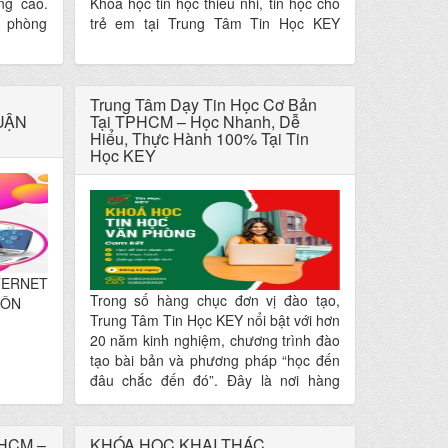
ng cao.
Khóa học tin học thiếu nhi, tin học cho
n phòng
trẻ em tại Trung Tâm Tin Học KEY
ệc thực
được thiết kế đặc biệt để giúp trẻ tiếp
ế toán,
cận công nghệ một cách thông minh,
iên mới
an toàn và sáng tạo. Với phương pháp
học qua trải nghiệm – thực hành 90%,
Trung Tâm Dạy Tin Học Cơ Bản
UẬN
Tại TPHCM – Học Nhanh, Dễ
khóa học giúp trẻ tự tin sử dụng máy
Hiểu, Thực Hành 100% Tại Tin
tính, tăng khả năng tư duy và chuẩn bị
Học KEY
nền tảng vững chắc cho tương lai.
TERNET
Trong số hàng chục đơn vị đào tạo,
MÔN
Trung Tâm Tin Học KEY nổi bật với hơn
20 năm kinh nghiệm, chương trình đào
tạo bài bản và phương pháp “học đến
đâu chắc đến đó”. Đây là nơi hàng
chục nghìn học viên lựa chọn để bắt
đầu hành trình làm chủ Word – Excel –
PowerPoint và kỹ năng máy tính nền
PHCM –
KHÓA HỌC KHAI THÁC