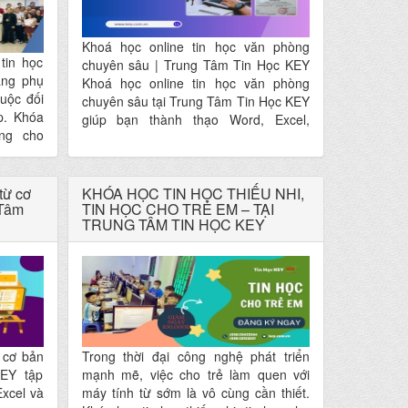
Khoá học online tin học văn phòng
 tin học
chuyên sâu | Trung Tâm Tin Học KEY
ăng phụ
Khoá học online tin học văn phòng
buộc đối
chuyên sâu tại Trung Tâm Tin Học KEY
p. Khóa
giúp bạn thành thạo Word, Excel,
òng cho
PowerPoint từ cơ bản đến nâng cao.
 đội ngũ
Học online linh hoạt, thực hành thực tế,
ghiệp –
ứng dụng ngay vào công việc.
 đó tối
từ cơ
KHÓA HỌC TIN HỌC THIẾU NHI,
n hành.
 Tâm
TIN HỌC CHO TRẺ EM – TẠI
TRUNG TÂM TIN HỌC KEY
 cơ bản
Trong thời đại công nghệ phát triển
KEY tập
mạnh mẽ, việc cho trẻ làm quen với
Excel và
máy tính từ sớm là vô cùng cần thiết.