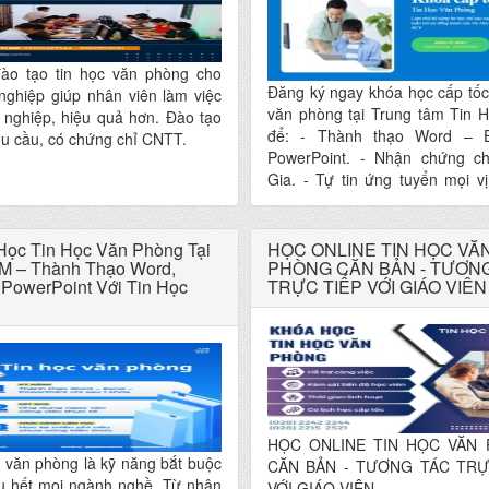
ào tạo tin học văn phòng cho
Đăng ký ngay khóa học cấp tốc
nghiệp giúp nhân viên làm việc
văn phòng tại Trung tâm Tin 
 nghiệp, hiệu quả hơn. Đào tạo
để: - Thành thạo Word – E
hu cầu, có chứng chỉ CNTT.
PowerPoint. - Nhận chứng c
Gia. - Tự tin ứng tuyển mọi vị
phòng.
Học Tin Học Văn Phòng Tại
HỌC ONLINE TIN HỌC VĂ
 – Thành Thạo Word,
PHÒNG CĂN BẢN - TƯƠN
 PowerPoint Với Tin Học
TRỰC TIẾP VỚI GIÁO VIÊN
HỌC ONLINE TIN HỌC VĂN
 văn phòng là kỹ năng bắt buộc
CĂN BẢN - TƯƠNG TÁC TRỰ
u hết mọi ngành nghề. Từ nhân
VỚI GIÁO VIÊN