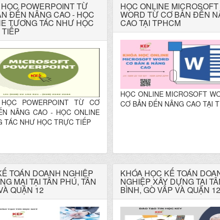
 HỌC POWERPOINT TỪ
HỌC ONLINE MICROSOFT
ẢN ĐẾN NÂNG CAO - HỌC
WORD TỪ CƠ BẢN ĐẾN 
NE TƯƠNG TÁC NHƯ HỌC
CAO TẠI TPHCM
 TIẾP
HỌC ONLINE MICROSOFT W
 HỌC POWERPOINT TỪ CƠ
CƠ BẢN ĐẾN NÂNG CAO TẠI 
ẾN NÂNG CAO - HỌC ONLINE
 TÁC NHƯ HỌC TRỰC TIẾP
KẾ TOÁN DOANH NGHIỆP
KHÓA HỌC KẾ TOÁN DOA
G MẠI TẠI TÂN PHÚ, TÂN
NGHIỆP XÂY DỰNG TẠI TÂ
VÀ QUẬN 12
BÌNH, GÒ VẤP VÀ QUẬN 1