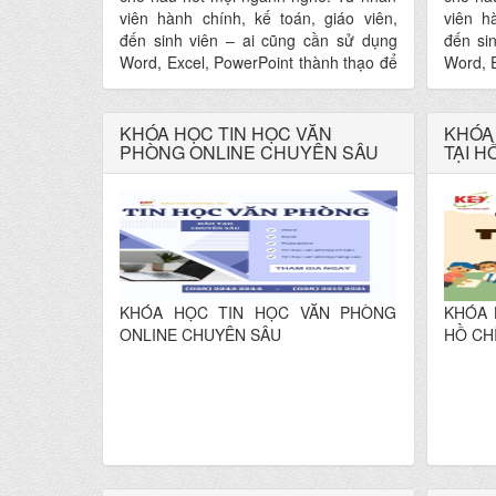
viên hành chính, kế toán, giáo viên,
viên h
đến sinh viên – ai cũng cần sử dụng
đến si
Word, Excel, PowerPoint thành thạo để
Word, E
làm việc hiệu quả hơn.
làm việ
KHÓA HỌC TIN HỌC VĂN
KHÓA 
PHÒNG ONLINE CHUYÊN SÂU
TẠI H
KHÓA HỌC TIN HỌC VĂN PHÒNG
KHÓA 
ONLINE CHUYÊN SÂU
HỒ CH