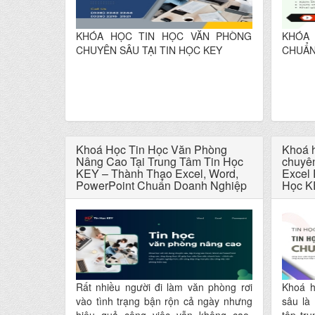
KHÓA HỌC TIN HỌC VĂN PHÒNG
KHÓA
CHUYÊN SÂU TẠI TIN HỌC KEY
CHUẨN
Khoá Học Tin Học Văn Phòng
Khoá h
Nâng Cao Tại Trung Tâm Tin Học
chuyê
KEY – Thành Thạo Excel, Word,
Excel 
PowerPoint Chuẩn Doanh Nghiệp
Học K
Rất nhiều người đi làm văn phòng rơi
Khoá h
vào tình trạng bận rộn cả ngày nhưng
sâu là