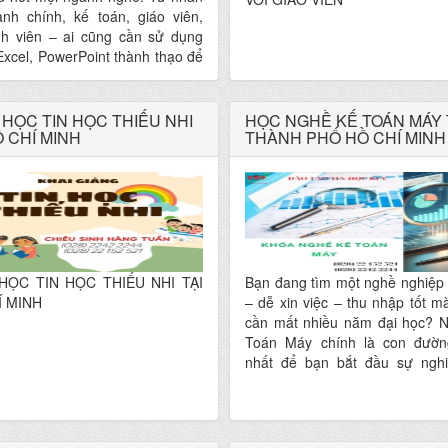
ành chính, kế toán, giáo viên,
nh viên – ai cũng cần sử dụng
xcel, PowerPoint thành thạo để
c hiệu quả hơn.
HỌC TIN HỌC THIẾU NHI
HỌC NGHỀ KẾ TOÁN MÁY 
Ồ CHÍ MINH
THÀNH PHỐ HỒ CHÍ MINH
HỌC TIN HỌC THIẾU NHI TẠI
Bạn đang tìm một nghề nghiệp 
Í MINH
– dễ xin việc – thu nhập tốt 
cần mất nhiều năm đại học? 
Toán Máy chính là con đườ
nhất để bạn bắt đầu sự ngh
vững!