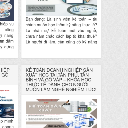
Bạn đang: Là sinh viên kế toán – tài
hiệp vụ
chính muốn học thêm kỹ năng thực tế?
 – công
Là nhân sự kế toán mới vào nghề,
kỹ năng
chưa nắm chắc cách lập tờ khai thuế?
 tin đảm
Là người đi làm, cần củng cố kỹ năng
ây dựng
kê khai thuế để nâng cao nghiệp vụ?
 một lộ
KHÓA HỌC THỰC HÀNH KHAI BÁO
u và bám
THUẾ tại Trung tâm Tin học KEY chính
ện hành?
là lựa chọn dành cho bạn!
HỌC KẾ
HIỆP
KẾ TOÁN DOANH NGHIỆP SẢN
À GÒ
XUẤT HỌC TẠI TÂN PHÚ, TÂN
NG tại
BÌNH VÀ GÒ VẤP – KHÓA HỌC
ạn “học
THỰC TẾ DÀNH CHO NGƯỜI
chỉ học
MUỐN LÀM NGHỀ NGHIÊM TÚC!
úp mình
n doanh