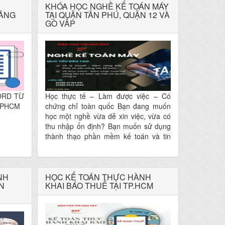
KHÓA HỌC NGHỀ KẾ TOÁN MÁY
NÂNG
TẠI QUẬN TÂN PHÚ, QUẬN 12 VÀ
GÒ VẤP
ORD TỪ
Học thực tế – Làm được việc – Có
TPHCM
chứng chỉ toàn quốc Bạn đang muốn
học một nghề vừa dễ xin việc, vừa có
thu nhập ổn định? Bạn muốn sử dụng
thành thạo phần mềm kế toán và tin
học văn phòng để làm việc chuyên
nghiệp? Đừng bỏ qua KHÓA HỌC
NGHỀ KẾ TOÁN MÁY tại Tin Học KEY
NH
– nơi đào tạo kế toán thực hành hàng
HỌC KẾ TOÁN THỰC HÀNH
N
KHAI BÁO THUẾ TẠI TP.HCM
đầu TP.HCM!
2