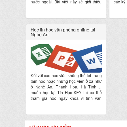
nước ngoài. Bài viết này sẽ giới thiệu
các kỹ
đến bạn “Khóa học tin học văn phòng
thạo t
online trực tiếp với giáo viên tại Nghệ
Excel, 
An”. Dành cho các bạn đang tìm kiếm
nơi đào tạo online tin học văn phòng,
Học tin học văn phòng online tại
hay vi tính văn phòng trực tuyến tại
Nghệ An
Nghệ An và các khu vực lân cận.
Đối với các học viên không thể tới trung
tâm học hoặc những học viên ở xa như
ở Nghệ An, Thanh Hóa, Hà Tĩnh,…
muốn học tại Tin Học KEY thì có thể
tham gia học ngay khóa vi tính văn
phòng online. Chỉ cần bạn trang bị máy
tính và kết nối mạng internet là có thể
học ngay với các giáo viên tâm huyết
của Tin Học KEY rồi.