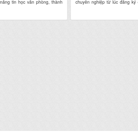
 năng tin học văn phòng, thành
chuyên nghiệp từ lúc đăng ký 
ừ cơ bản đến nâng cao về Word,
kết thúc khóa học.
PowerPoint.