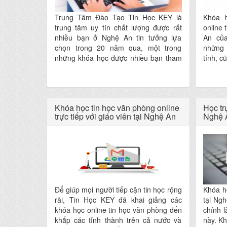
Trung Tâm Đào Tạo Tin Học KEY là
Khóa h
trung tâm uy tín chất lượng được rất
online 
nhiều bạn ở Nghệ An tin tưởng lựa
An củ
chọn trong 20 năm qua, một trong
những 
những khóa học được nhiều bạn tham
tính, c
gia nhất đó là khóa học tin học văn
tin họ
phòng online. Khóa học tin học văn
máy tí
phòng cơ bản online tại Nghệ An của
gia.
Tin Học KEY sẽ giúp bạn làm chủ bộ 3
Khóa học tin học văn phòng online
Học tr
công cụ Word, Excel, PowerPoint cơ
trực tiếp với giáo viên tại Nghệ An
Nghệ 
bản, ứng dụng hiệu quả trong học tập
và làm việc.
Để giúp mọi người tiếp cận tin học rộng
Khóa họ
rãi, Tin Học KEY đã khai giảng các
tại Ng
khóa học online tin học văn phòng đến
chính l
khắp các tỉnh thành trên cả nước và
này. Kh