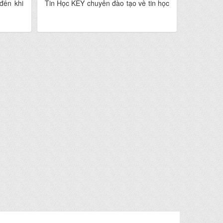
đến khi
Tin Học KEY chuyên đào tạo về tin học
gần 20 năm nay, Tin Học KEY cũng
thường xuyên khai giảng các khóa học
cấp tốc tin học văn phòng online tại
Nghệ An hàng tuần phù hợp với mọi
đối tượng từ học sinh, sinh viên, những
người đi làm, những người mới bắt đầu
sử dụng máy tính,.v.v…