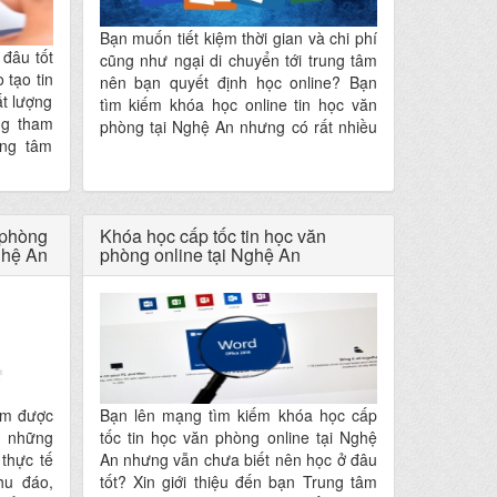
Bạn muốn tiết kiệm thời gian và chi phí
 đâu tốt
cũng như ngại di chuyển tới trung tâm
 tạo tin
nên bạn quyết định học online? Bạn
ất lượng
tìm kiếm khóa học online tin học văn
ng tham
phòng tại Nghệ An nhưng có rất nhiều
ung tâm
nơi đào tạo với nhiều hình thức khác
ung tâm
nhau, bạn chưa biết Nên học online tin
được các
học văn phòng ở đâu tốt tại Nghệ An?
á cao về
Bạn yên tâm, khóa học sau đây sẽ giúp
 phòng
Khóa học cấp tốc tin học văn
bạn giải quyết những lo lắng.
ghệ An
phòng online tại Nghệ An
làm được
Bạn lên mạng tìm kiếm khóa học cấp
n những
tốc tin học văn phòng online tại Nghệ
 thực tế
An nhưng vẫn chưa biết nên học ở đâu
hu đáo,
tốt? Xin giới thiệu đến bạn Trung tâm