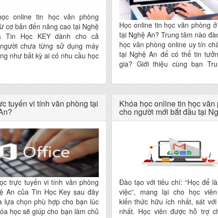
ọc online tin học văn phòng
Học online tin học văn phòng ở
từ cơ bản đến nâng cao tại Nghệ
tại Nghệ An? Trung tâm nào đào
a Tin Học KEY dành cho cả
học văn phòng online uy tín ch
người chưa từng sử dụng máy
tại Nghệ An để có thể tin tưở
ũng như bất kỳ ai có nhu cầu học
gia? Giới thiệu cùng bạn Tr
c cơ bản, nâng cao chỉ cần có
Đào Tạo Tin Học KEY, một tr
nh kết nối mạng là có thể tham
luôn giữ uy tín lên hàng đầu, 
học viên khắp cả nước đánh gi
ực tuyến vi tính văn phòng tại
chất lượng đào tạo
Khóa học online tin học văn
An?
cho người mới bắt đầu tại N
c trực tuyến vi tính văn phòng
Đào tạo với tiêu chí: “Học để 
hệ An của Tin Học Key sau đây
việc”, mang lại cho học viê
à lựa chọn phù hợp cho bạn lúc
kiến thức hữu ích nhất, sát với
óa học sẽ giúp cho bạn làm chủ
nhất. Học viên được hỗ trợ c