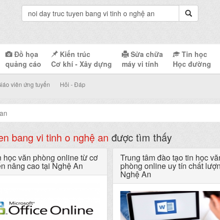
Đồ họa
Kiến trúc
Sửa chữa
Tin học
quảng cáo
Cơ khí - Xây dựng
máy vi tính
Học đường
iáo viên ứng tuyển
Hỏi - Đáp
 an
yen bang vi tinh o nghệ an
được tìm thấy
n học văn phòng online từ cơ
Trung tâm đào tạo tin học vă
n nâng cao tại Nghệ An
phòng online uy tín chất lượn
Nghệ An