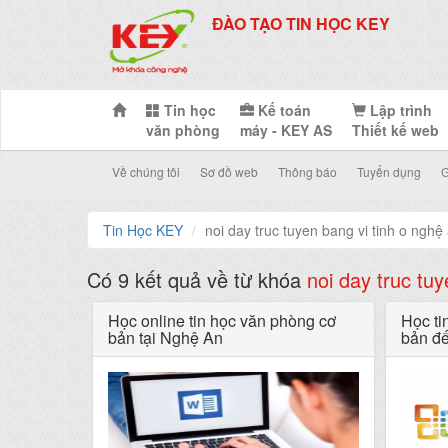
ĐÀO TẠO TIN HỌC KEY
Tin học
Kế toán
Lập trình
văn phòng
máy - KEY AS
Thiết kế web
Về chúng tôi
Sơ đồ web
Thông báo
Tuyển dụng
G
Tin Học KEY
noi day truc tuyen bang vi tinh o nghệ
Có 9 kết quả về từ khóa
noi day truc tu
Học online tin học văn phòng cơ
Học ti
bản tại Nghệ An
bản đế