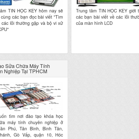
tâm TIN HỌC KEY hôm nay sẽ
Trung tâm TIN HỌC KEY giới th
 cùng các bạn đọc bài viết "Tìm
các bạn bài viết về các lỗi th
 các lỗi thường gặp và bộ vi xử
của màn hình LCD
 CPU"
ạo Sửa Chữa Máy Tính
n Nghiệp Tại TPHCM
ốn tìm nơi đào tạo khóa học
ữa máy tính chuyên nghiệp ở
ân Phú, Tân Bình, Bình Tân,
hánh, Gò Vấp, quận 10, Hóc