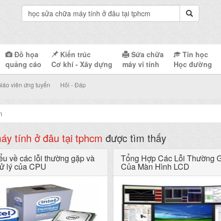
Đồ họa
Kiến trúc
Sửa chữa
Tin học
quảng cáo
Cơ khí - Xây dựng
máy vi tính
Học đường
iáo viên ứng tuyển
Hỏi - Đáp
m
áy tính ở đâu tại tphcm
được tìm thấy
ểu về các lỗi thường gặp và
Tổng Hợp Các Lỗi Thường 
xử lý của CPU
Của Màn Hình LCD