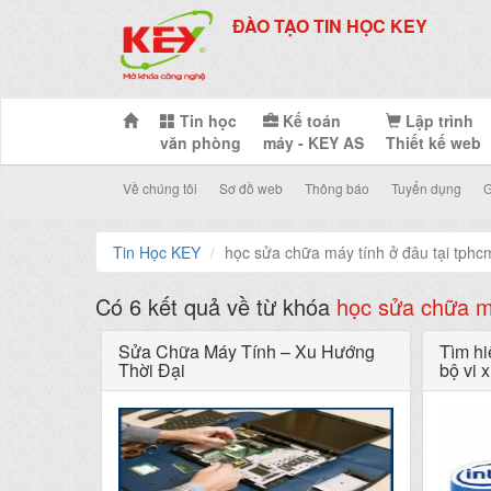
ĐÀO TẠO TIN HỌC KEY
Tin học
Kế toán
Lập trình
văn phòng
máy - KEY AS
Thiết kế web
Về chúng tôi
Sơ đồ web
Thông báo
Tuyển dụng
G
Tin Học KEY
học sửa chữa máy tính ở đâu tại tphc
Có 6 kết quả về từ khóa
học sửa chữa m
Sửa Chữa Máy Tính – Xu Hướng
Tìm hi
Thời Đại
bộ vi 