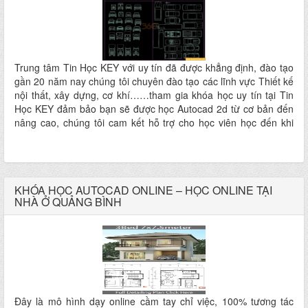
Trung tâm Tin Học KEY với uy tín đã được khẳng định, đào tạo
gần 20 năm nay chúng tôi chuyên đào tạo các lĩnh vực Thiết kế
nội thất, xây dựng, cơ khí……tham gia khóa học uy tín tại Tin
Học KEY đảm bảo bạn sẽ được học Autocad 2d từ cơ bản đến
nâng cao, chúng tôi cam kết hỗ trợ cho học viên học đến khi
thành thạo mới ra trường.
KHÓA HỌC AUTOCAD ONLINE – HỌC ONLINE TẠI
NHÀ Ở QUẢNG BÌNH
Đây là mô hình dạy online cầm tay chỉ việc, 100% tương tác