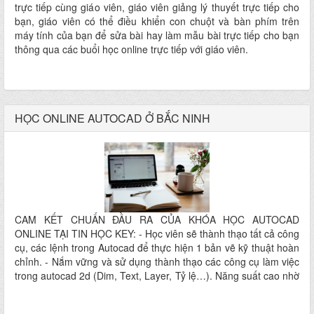
trực tiếp cùng giáo viên, giáo viên giảng lý thuyết trực tiếp cho
bạn, giáo viên có thể điều khiển con chuột và bàn phím trên
máy tính của bạn để sửa bài hay làm mẫu bài trực tiếp cho bạn
thông qua các buổi học online trực tiếp với giáo viên.
HỌC ONLINE AUTOCAD Ở BẮC NINH
CAM KẾT CHUẨN ĐẦU RA CỦA KHÓA HỌC AUTOCAD
ONLINE TẠI TIN HỌC KEY: - Học viên sẽ thành thạo tất cả công
cụ, các lệnh trong Autocad để thực hiện 1 bản vẽ kỹ thuật hoàn
chỉnh. - Nắm vững và sử dụng thành thạo các công cụ làm việc
trong autocad 2d (Dim, Text, Layer, Tỷ lệ…). Năng suất cao nhờ
các lệnh sao chép (thực hiện bản vẽ nhanh). - Thông qua phần
mềm này, các số liệu, thông số kỹ thuật sẽ được thực hiện một