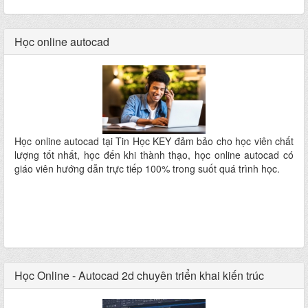
cách chi tiết và cụ thể, giúp người sử dụng có thể hoàn thành
bản vẽ một cách nhanh chóng và chính xác nhất. - Kết thúc
khóa học HV có thể vẽ được bộ Hồ sơ xin giấy phép xây dựng
Học online autocad
(Bao gồm các mặt bằng, mặt đứng và mặt cắt) của một công
trình nhà phố.
Học online autocad tại Tin Học KEY đảm bảo cho học viên chất
lượng tốt nhất, học đến khi thành thạo, học online autocad có
giáo viên hướng dẫn trực tiếp 100% trong suốt quá trình học.
Học Online - Autocad 2d chuyên triển khai kiến trúc