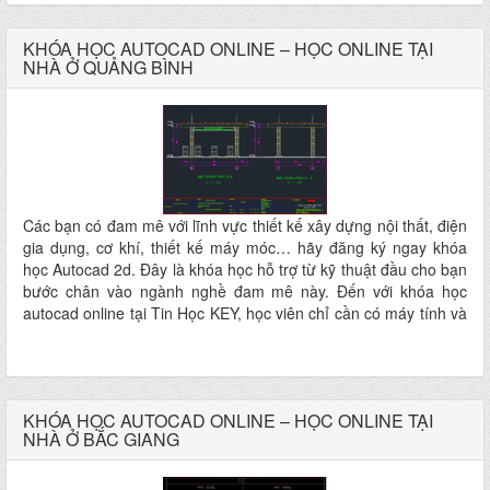
KEY cho nhân viên nhằm giúp cho các nhân viên nâng cao các
kỹ năng sử dụng phần mềm Autocad 2D để tổ chức, quản lý và
KHÓA HỌC AUTOCAD ONLINE – HỌC ONLINE TẠI
thực hiện các bản vẽ kỹ thuật một cách nhanh chóng, chính
NHÀ Ở QUẢNG BÌNH
xác, chuyên nghiệp,…
Các bạn có đam mê với lĩnh vực thiết kế xây dựng nội thất, điện
gia dụng, cơ khí, thiết kế máy móc… hãy đăng ký ngay khóa
học Autocad 2d. Đây là khóa học hỗ trợ từ kỹ thuật đầu cho bạn
bước chân vào ngành nghề đam mê này. Đến với khóa học
autocad online tại Tin Học KEY, học viên chỉ cần có máy tính và
kết nối mạng, chúng tôi sẽ hỗ trợ cho học viên thực hiện được
những bản vẽ kỹ thuật chuyên nghiệp từ cơ bản đến nâng cao.
KHÓA HỌC AUTOCAD ONLINE – HỌC ONLINE TẠI
NHÀ Ở BẮC GIANG