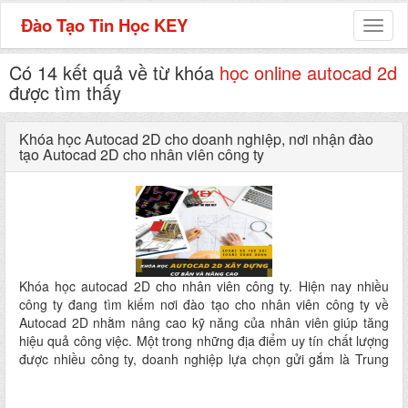
Đào Tạo Tin Học KEY
Toggl
naviga
Có 14 kết quả về từ khóa
học online autocad 2d
được tìm thấy
Khóa học Autocad 2D cho doanh nghiệp, nơi nhận đào
tạo Autocad 2D cho nhân viên công ty
Khóa học autocad 2D cho nhân viên công ty. Hiện nay nhiều
công ty đang tìm kiếm nơi đào tạo cho nhân viên công ty về
Autocad 2D nhằm nâng cao kỹ năng của nhân viên giúp tăng
hiệu quả công việc. Một trong những địa điểm uy tín chất lượng
được nhiều công ty, doanh nghiệp lựa chọn gửi gắm là Trung
tâm Tin Học KEY – Nơi chuyên nhận đào tạo Autocad 2D cho
nhân viên công ty. Khóa học đào tạo Autocad 2D của Tin Học