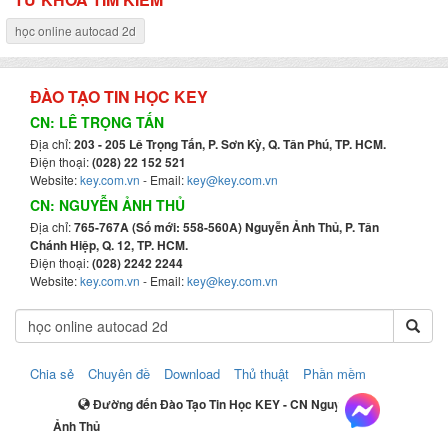
học online autocad 2d
ĐÀO TẠO TIN HỌC KEY
CN: LÊ TRỌNG TẤN
Địa chỉ:
203 - 205 Lê Trọng Tấn, P. Sơn Kỳ, Q. Tân Phú, TP. HCM.
Điện thoại:
(028) 22 152 521
Website:
key.com.vn
- Email:
key@key.com.vn
CN: NGUYỄN ẢNH THỦ
Địa chỉ:
765-767A (Số mới: 558-560A) Nguyễn Ảnh Thủ, P. Tân
Chánh Hiệp, Q. 12, TP. HCM.
Điện thoại:
(028) 2242 2244
Website:
key.com.vn
- Email:
key@key.com.vn
Chia sẻ
Chuyên đề
Download
Thủ thuật
Phần mềm
Đường đến Đào Tạo Tin Học KEY - CN Nguyễn
Ảnh Thủ