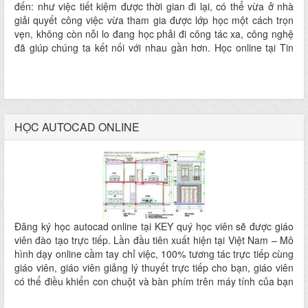
đến: như việc tiết kiệm được thời gian đi lại, có thể vừa ở nhà
giải quyết công việc vừa tham gia được lớp học một cách trọn
vẹn, không còn nỗi lo đang học phải đi công tác xa, công nghệ
đã giúp chúng ta kết nối với nhau gần hơn. Học online tại Tin
Học KEY” chúng tôi với 20 năm hoạt động trong ngành đào tạo
công nghệ thông tin sẽ đảm bảo được chất lượng uy tín nhất
cho học viên”.
HỌC AUTOCAD ONLINE
Đăng ký học autocad online tại KEY quý học viên sẽ được giáo
viên đào tạo trực tiếp. Lần đầu tiên xuất hiện tại Việt Nam – Mô
hình dạy online cầm tay chỉ việc, 100% tương tác trực tiếp cùng
giáo viên, giáo viên giảng lý thuyết trực tiếp cho bạn, giáo viên
có thể điều khiển con chuột và bàn phím trên máy tính của bạn
để sửa bài hay làm mẫu bài trực tiếp cho bạn thông qua các