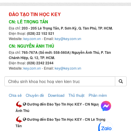
ĐÀO TẠO TIN HỌC KEY
CN: LÊ TRỌNG TẤN
Địa chỉ:
203 - 205 Lê Trọng Tấn, P. Sơn Kỳ, Q. Tân Phú, TP. HCM.
Điện thoại:
(028) 22 152 521
Website:
key.com.vn
- Email:
key@key.com.vn
CN: NGUYỄN ẢNH THỦ
Địa chỉ:
765-767A (Số mới: 558-560A) Nguyễn Ảnh Thủ, P. Tân
Chánh Hiệp, Q. 12, TP. HCM.
Điện thoại:
(028) 2242 2244
Website:
key.com.vn
- Email:
key@key.com.vn
Chia sẻ
Chuyên đề
Download
Thủ thuật
Phần mềm
Đường đến Đào Tạo Tin Học KEY - CN Nguyễn
Ảnh Thủ
Đường đến Đào Tạo Tin Học KEY - CN Lê Trọng
Tấn