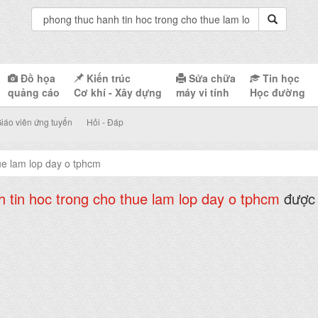
Đồ họa
Kiến trúc
Sửa chữa
Tin học
quảng cáo
Cơ khí - Xây dựng
máy vi tính
Học đường
iáo viên ứng tuyển
Hỏi - Đáp
ue lam lop day o tphcm
 tin hoc trong cho thue lam lop day o tphcm
được 