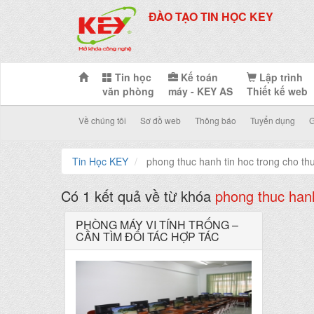
ĐÀO TẠO TIN HỌC KEY
Tin học
Kế toán
Lập trình
văn phòng
máy - KEY AS
Thiết kế web
Về chúng tôi
Sơ đồ web
Thông báo
Tuyển dụng
G
Tin Học KEY
phong thuc hanh tin hoc trong cho th
Có 1 kết quả về từ khóa
phong thuc hanh
PHÒNG MÁY VI TÍNH TRỐNG –
CẦN TÌM ĐỐI TÁC HỢP TÁC