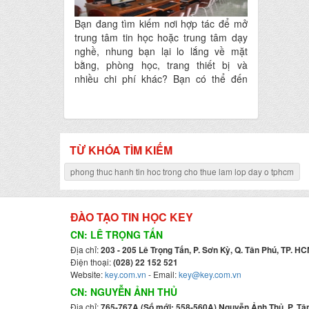
Bạn đang tìm kiếm nơi hợp tác để mở
trung tâm tin học hoặc trung tâm dạy
nghề, nhung bạn lại lo lắng về mặt
bằng, phòng học, trang thiết bị và
nhiều chi phí khác? Bạn có thể đến
tham quan trung tâm và hợp tác với
trung tâm TIN HỌC KEY. Chúng tôi sẽ
không làm bạn thất vọng.
TỪ KHÓA TÌM KIẾM
phong thuc hanh tin hoc trong cho thue lam lop day o tphcm
ĐÀO TẠO TIN HỌC KEY
CN: LÊ TRỌNG TẤN
Địa chỉ:
203 - 205 Lê Trọng Tấn, P. Sơn Kỳ, Q. Tân Phú, TP. HC
Điện thoại:
(028) 22 152 521
Website:
key.com.vn
- Email:
key@key.com.vn
CN: NGUYỄN ẢNH THỦ
Địa chỉ:
765-767A (Số mới: 558-560A) Nguyễn Ảnh Thủ, P. Tân