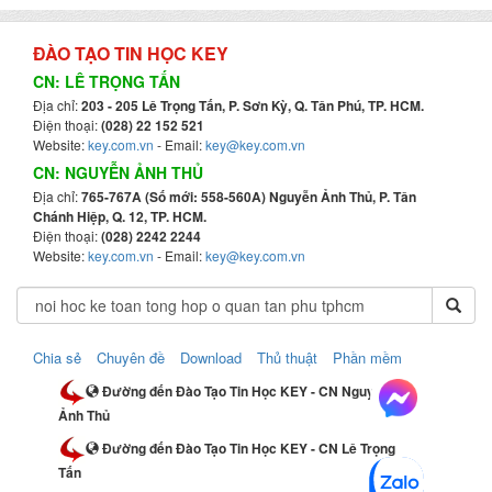
ĐÀO TẠO TIN HỌC KEY
CN: LÊ TRỌNG TẤN
Địa chỉ:
203 - 205 Lê Trọng Tấn, P. Sơn Kỳ, Q. Tân Phú, TP. HCM.
Điện thoại:
(028) 22 152 521
Website:
key.com.vn
- Email:
key@key.com.vn
CN: NGUYỄN ẢNH THỦ
Địa chỉ:
765-767A (Số mới: 558-560A) Nguyễn Ảnh Thủ, P. Tân
Chánh Hiệp, Q. 12, TP. HCM.
Điện thoại:
(028) 2242 2244
Website:
key.com.vn
- Email:
key@key.com.vn
Chia sẻ
Chuyên đề
Download
Thủ thuật
Phần mềm
Đường đến Đào Tạo Tin Học KEY - CN Nguyễn
Ảnh Thủ
Đường đến Đào Tạo Tin Học KEY - CN Lê Trọng
Tấn