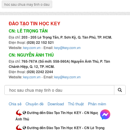
hoc sau chua may tinh o dau
ĐÀO TẠO TIN HỌC KEY
CN: LÊ TRỌNG TẤN
Địa chỉ:
203 - 205 Lê Trọng Tấn, P. Sơn Kỳ, Q. Tân Phú, TP. HCM.
Điện thoại:
(028) 22 152 521
Website:
key.com.vn
- Email:
key@key.com.vn
CN: NGUYỄN ẢNH THỦ
Địa chỉ:
765-767A (Số mới: 558-560A) Nguyễn Ảnh Thủ, P. Tân
Chánh Hiệp, Q. 12, TP. HCM.
Điện thoại:
(028) 2242 2244
Website:
key.com.vn
- Email:
key@key.com.vn
Chia sẻ
Chuyên đề
Download
Thủ thuật
Phần mềm
Đường đến Đào Tạo Tin Học KEY - CN Nguyễn
Ảnh Thủ
Đường đến Đào Tạo Tin Học KEY - CN Lê Trọng