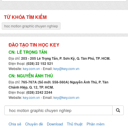
TỪ KHÓA TÌM KIẾM
hoc motion graphic chuyen nghiep
ĐÀO TẠO TIN HỌC KEY
CN: LÊ TRỌNG TẤN
Địa chỉ:
203 - 205 Lê Trọng Tấn, P. Sơn Kỳ, Q. Tân Phú, TP. HCM.
Điện thoại:
(028) 22 152 521
Website:
key.com.vn
- Email:
key@key.com.vn
CN: NGUYỄN ẢNH THỦ
Địa chỉ:
765-767A (Số mới: 558-560A) Nguyễn Ảnh Thủ, P. Tân
Chánh Hiệp, Q. 12, TP. HCM.
Điện thoại:
(028) 2242 2244
Website:
key.com.vn
- Email:
key@key.com.vn
Chia sẻ
Chuyên đề
Download
Thủ thuật
Phần mềm