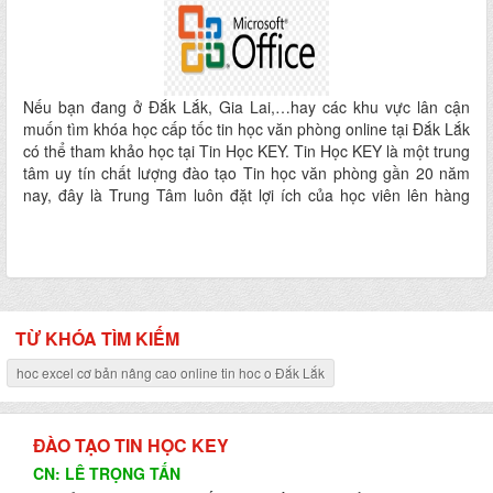
Nếu bạn đang ở Đắk Lắk, Gia Lai,…hay các khu vực lân cận
muốn tìm khóa học cấp tốc tin học văn phòng online tại Đắk Lắk
có thể tham khảo học tại Tin Học KEY. Tin Học KEY là một trung
tâm uy tín chất lượng đào tạo Tin học văn phòng gần 20 năm
nay, đây là Trung Tâm luôn đặt lợi ích của học viên lên hàng
đầu, vì vậy bạn có thể yên tâm đăng ký học nhé.
TỪ KHÓA TÌM KIẾM
hoc excel cơ bản nâng cao online tin hoc o Đắk Lắk
ĐÀO TẠO TIN HỌC KEY
CN: LÊ TRỌNG TẤN