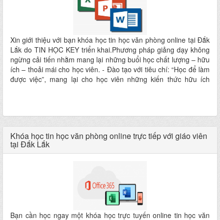
Xin giới thiệu với bạn khóa học tin học văn phòng online tại Đắk
Lắk do TIN HỌC KEY triển khai.Phương pháp giảng dạy không
ngừng cải tiến nhằm mang lại những buổi học chất lượng – hữu
ích – thoải mái cho học viên. - Đào tạo với tiêu chí: “Học để làm
được việc”, mang lại cho học viên những kiến thức hữu ích
nhất, sát với thực tế nhất.Khóa học dành cho tất cả mọi người,
những người chưa từng sử dụng máy tính hay bất kỳ ai có nhu
cầu học tin học cơ bản, nâng cao chỉ cần có máy tính kết nối
mạng là có thể tham gia.
Khóa học tin học văn phòng online trực tiếp với giáo viên
tại Đắk Lắk
Bạn cần học ngay một khóa học trực tuyến online tin học văn