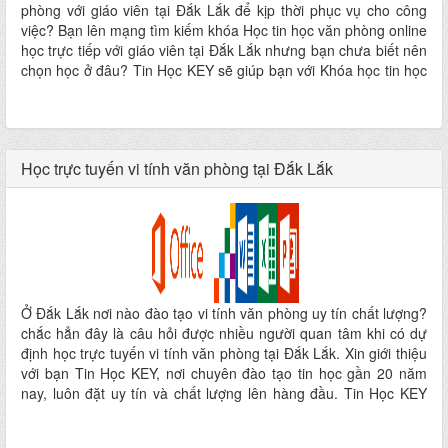
phòng với giáo viên tại Đắk Lắk để kịp thời phục vụ cho công
việc? Bạn lên mạng tìm kiếm khóa Học tin học văn phòng online
học trực tiếp với giáo viên tại Đắk Lắk nhưng bạn chưa biết nên
chọn học ở đâu? Tin Học KEY sẽ giúp bạn với Khóa học tin học
văn phòng online học trực tiếp với giáo viên tại Đắk Lắk của Tin
Học KEY, giáo viên sẽ kèm bạn thực hành 100% đảm bảo bạn
sẽ thành thạo tin học văn phòng từ cơ bản đến nâng cao ngay
sau khóa học này.
Học trực tuyến vi tính văn phòng tại Đắk Lắk
Ở Đắk Lắk nơi nào đào tạo vi tính văn phòng uy tín chất lượng?
chắc hẳn đây là câu hỏi được nhiều người quan tâm khi có dự
định học trực tuyến vi tính văn phòng tại Đắk Lắk. Xin giới thiệu
với bạn Tin Học KEY, nơi chuyên đào tạo tin học gần 20 năm
nay, luôn đặt uy tín và chất lượng lên hàng đầu. Tin Học KEY
thường xuyên khai giảng các khóa học trực tuyến vi tính văn
phòng tại Đắk Lắk với nhiều ưu đãi hấp dẫn.