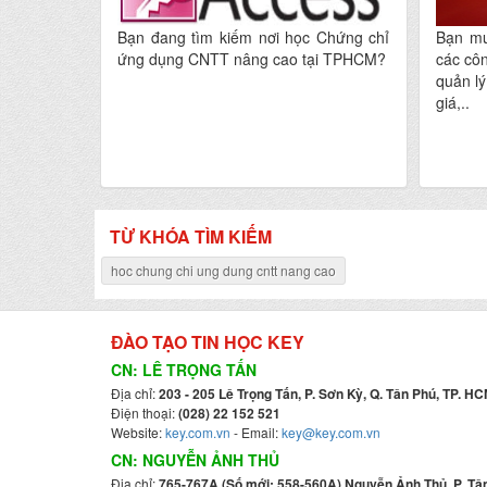
Bạn đang tìm kiếm nơi học Chứng chỉ
Bạn mu
ứng dụng CNTT nâng cao tại TPHCM?
các cô
quản lý
giá,..
TỪ KHÓA TÌM KIẾM
hoc chung chi ung dung cntt nang cao
ĐÀO TẠO TIN HỌC KEY
CN: LÊ TRỌNG TẤN
Địa chỉ:
203 - 205 Lê Trọng Tấn, P. Sơn Kỳ, Q. Tân Phú, TP. HC
Điện thoại:
(028) 22 152 521
Website:
key.com.vn
- Email:
key@key.com.vn
CN: NGUYỄN ẢNH THỦ
Địa chỉ:
765-767A (Số mới: 558-560A) Nguyễn Ảnh Thủ, P. Tân