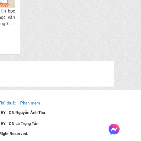
 tin học
học văn
ngữ...
Thủ thuật
Phần mềm
KEY - CN Nguyễn Ảnh Thủ
EY - CN Lê Trọng Tấn
 Right Reserved.