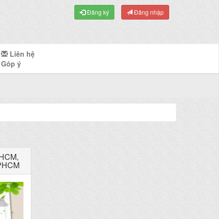
Đăng ký
Đăng nhập
Liên hệ
Góp ý
TPHCM,
 TPHCM