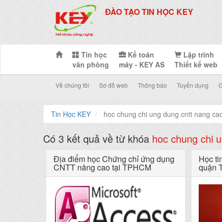
ĐÀO TẠO TIN HỌC KEY
Tin học
Kế toán
Lập trình
văn phòng
máy - KEY AS
Thiết kế web
Về chúng tôi
Sơ đồ web
Thông báo
Tuyển dụng
G
Tin Học KEY
hoc chung chi ung dung cntt nang ca
Có 3 kết quả về từ khóa
hoc chung chi 
Địa điểm học Chứng chỉ ứng dụng
Học ti
CNTT nâng cao tại TPHCM
quận 