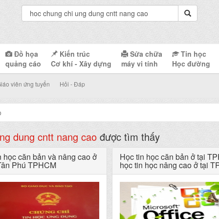
Đồ họa
Kiến trúc
Sửa chữa
Tin học
quảng cáo
Cơ khí - Xây dựng
máy vi tính
Học đường
iáo viên ứng tuyển
Hỏi - Đáp
o
ung dung cntt nang cao
được tìm thấy
n học căn bản và nâng cao ở
Học tin học căn bản ở tại 
Tân Phú TPHCM
học tin học nâng cao ở tại