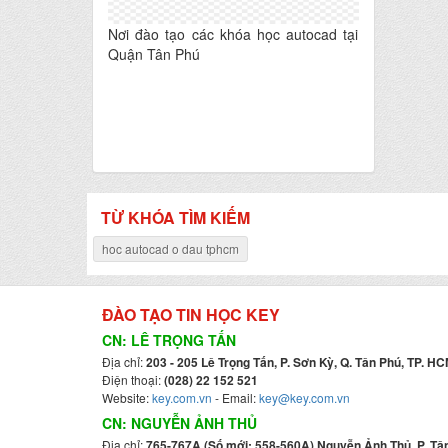
Nơi đào tạo các khóa học autocad tại
Quận Tân Phú
TỪ KHÓA TÌM KIẾM
hoc autocad o dau tphcm
ĐÀO TẠO TIN HỌC KEY
CN: LÊ TRỌNG TẤN
Địa chỉ:
203 - 205 Lê Trọng Tấn, P. Sơn Kỳ, Q. Tân Phú, TP. HC
Điện thoại:
(028) 22 152 521
Website:
key.com.vn
- Email:
key@key.com.vn
CN: NGUYỄN ẢNH THỦ
Địa chỉ:
765-767A (Số mới: 558-560A) Nguyễn Ảnh Thủ, P. Tân