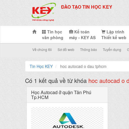
ĐÀO TẠO TIN HỌC KEY
Tin học
Kế toán
Lập trình
văn phòng
máy - KEY AS
Thiết kế web
Về chúng tôi
Sơ đồ web
Thông báo
Tuyển dụng
G
Tin Học KEY
hoc autocad o dau tphcm
Có 1 kết quả về từ khóa
hoc autocad o 
Học Autocad ở quận Tân Phú
Tp.HCM