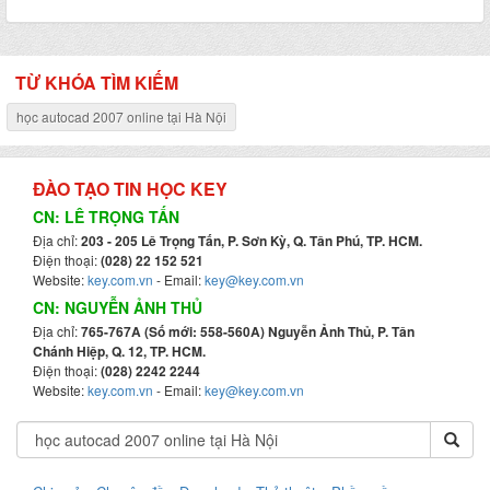
TỪ KHÓA TÌM KIẾM
học autocad 2007 online tại Hà Nội
ĐÀO TẠO TIN HỌC KEY
CN: LÊ TRỌNG TẤN
Địa chỉ:
203 - 205 Lê Trọng Tấn, P. Sơn Kỳ, Q. Tân Phú, TP. HCM.
Điện thoại:
(028) 22 152 521
Website:
key.com.vn
- Email:
key@key.com.vn
CN: NGUYỄN ẢNH THỦ
Địa chỉ:
765-767A (Số mới: 558-560A) Nguyễn Ảnh Thủ, P. Tân
Chánh Hiệp, Q. 12, TP. HCM.
Điện thoại:
(028) 2242 2244
Website:
key.com.vn
- Email:
key@key.com.vn