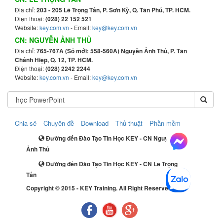
Địa chỉ:
203 - 205 Lê Trọng Tấn, P. Sơn Kỳ, Q. Tân Phú, TP. HCM.
Điện thoại:
(028) 22 152 521
Website:
key.com.vn
- Email:
key@key.com.vn
CN: NGUYỄN ẢNH THỦ
Địa chỉ:
765-767A (Số mới: 558-560A) Nguyễn Ảnh Thủ, P. Tân
Chánh Hiệp, Q. 12, TP. HCM.
Điện thoại:
(028) 2242 2244
Website:
key.com.vn
- Email:
key@key.com.vn
Chia sẻ
Chuyên đề
Download
Thủ thuật
Phần mềm
Đường đến Đào Tạo Tin Học KEY - CN Nguyễn
Ảnh Thủ
Đường đến Đào Tạo Tin Học KEY - CN Lê Trọng
Tấn
Copyright © 2015 - KEY Training. All Right Reserved.