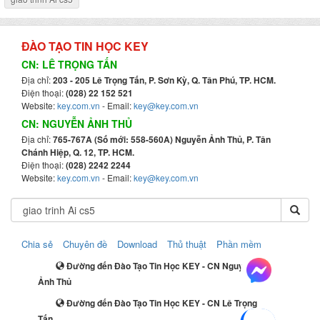
ĐÀO TẠO TIN HỌC KEY
CN: LÊ TRỌNG TẤN
Địa chỉ:
203 - 205 Lê Trọng Tấn, P. Sơn Kỳ, Q. Tân Phú, TP. HCM.
Điện thoại:
(028) 22 152 521
Website:
key.com.vn
- Email:
key@key.com.vn
CN: NGUYỄN ẢNH THỦ
Địa chỉ:
765-767A (Số mới: 558-560A) Nguyễn Ảnh Thủ, P. Tân
Chánh Hiệp, Q. 12, TP. HCM.
Điện thoại:
(028) 2242 2244
Website:
key.com.vn
- Email:
key@key.com.vn
Chia sẻ
Chuyên đề
Download
Thủ thuật
Phần mềm
Đường đến Đào Tạo Tin Học KEY - CN Nguyễn
Ảnh Thủ
Đường đến Đào Tạo Tin Học KEY - CN Lê Trọng
Tấn