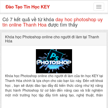
Đào Tạo Tin Học KEY
Toggl
naviga
Có 7 kết quả về từ khóa
day hoc photoshop uy
tin online Thanh Hoa
được tìm thấy
Khóa học Photoshop online cho người đi làm tại Thanh
Hóa
Khóa học Photoshop online cho người đi làm của tin học KEY tại
Thanh Hóa chính là lựa chọn cho các bạn lúc này. Đến với khoá
học , bạn sẽ được đào tạo đầy đủ kiến thức cũng như kỹ năng
thực hành Photoshop từ cơ bản đến nâng cao và trải nghiệm
một môi trường học tập đầy tính sáng tạo, nghệ thuật, thân
thiện…hứa hẹn mang lại cho các bạn một dịch vụ dạy và học
hoàn hảo nhất ngay tại nơi ở mà không phải đi đâu xa