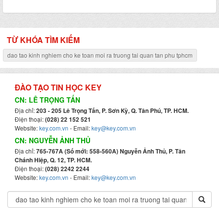
TỪ KHÓA TÌM KIẾM
dao tao kinh nghiem cho ke toan moi ra truong tai quan tan phu tphcm
ĐÀO TẠO TIN HỌC KEY
CN: LÊ TRỌNG TẤN
Địa chỉ:
203 - 205 Lê Trọng Tấn, P. Sơn Kỳ, Q. Tân Phú, TP. HCM.
Điện thoại:
(028) 22 152 521
Website:
key.com.vn
- Email:
key@key.com.vn
CN: NGUYỄN ẢNH THỦ
Địa chỉ:
765-767A (Số mới: 558-560A) Nguyễn Ảnh Thủ, P. Tân
Chánh Hiệp, Q. 12, TP. HCM.
Điện thoại:
(028) 2242 2244
Website:
key.com.vn
- Email:
key@key.com.vn