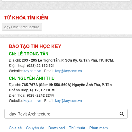
TỪ KHÓA TÌM KIẾM
dạy Revit Architecture
ĐÀO TẠO TIN HỌC KEY
CN: LÊ TRỌNG TẤN
Địa chỉ:
203 - 205 Lê Trọng Tấn, P. Sơn Kỳ, Q. Tân Phú, TP. HCM.
Điện thoại:
(028) 22 152 521
Website:
key.com.vn
- Email:
key@key.com.vn
CN: NGUYỄN ẢNH THỦ
Địa chỉ:
765-767A (Số mới: 558-560A) Nguyễn Ảnh Thủ, P. Tân
Chánh Hiệp, Q. 12, TP. HCM.
Điện thoại:
(028) 2242 2244
Website:
key.com.vn
- Email:
key@key.com.vn
Chia sẻ
Chuyên đề
Download
Thủ thuật
Phần mềm