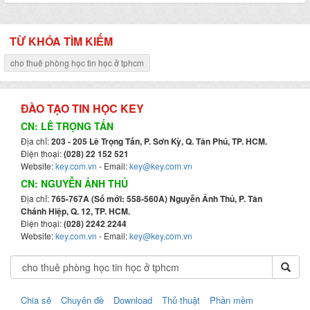
TỪ KHÓA TÌM KIẾM
cho thuê phòng học tin học ở tphcm
ĐÀO TẠO TIN HỌC KEY
CN: LÊ TRỌNG TẤN
Địa chỉ:
203 - 205 Lê Trọng Tấn, P. Sơn Kỳ, Q. Tân Phú, TP. HCM.
Điện thoại:
(028) 22 152 521
Website:
key.com.vn
- Email:
key@key.com.vn
CN: NGUYỄN ẢNH THỦ
Địa chỉ:
765-767A (Số mới: 558-560A) Nguyễn Ảnh Thủ, P. Tân
Chánh Hiệp, Q. 12, TP. HCM.
Điện thoại:
(028) 2242 2244
Website:
key.com.vn
- Email:
key@key.com.vn
Chia sẻ
Chuyên đề
Download
Thủ thuật
Phần mềm