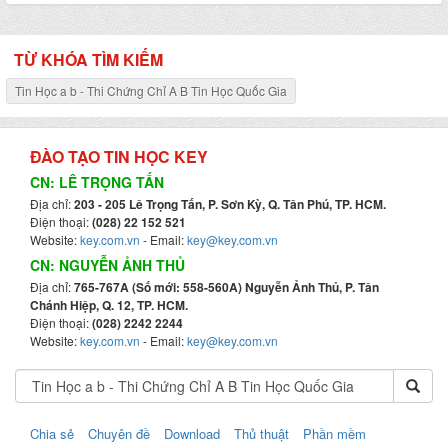
TỪ KHÓA TÌM KIẾM
Tin Học a b - Thi Chứng Chỉ A B Tin Học Quốc Gia
ĐÀO TẠO TIN HỌC KEY
CN: LÊ TRỌNG TẤN
Địa chỉ:
203 - 205 Lê Trọng Tấn, P. Sơn Kỳ, Q. Tân Phú, TP. HCM.
Điện thoại:
(028) 22 152 521
Website:
key.com.vn
- Email:
key@key.com.vn
CN: NGUYỄN ẢNH THỦ
Địa chỉ:
765-767A (Số mới: 558-560A) Nguyễn Ảnh Thủ, P. Tân
Chánh Hiệp, Q. 12, TP. HCM.
Điện thoại:
(028) 2242 2244
Website:
key.com.vn
- Email:
key@key.com.vn
Chia sẻ
Chuyên đề
Download
Thủ thuật
Phần mềm