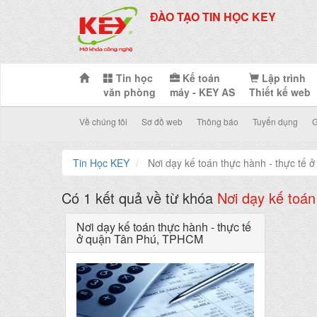
ĐÀO TẠO TIN HỌC KEY
Tin học
Kế toán
Lập trình
văn phòng
máy - KEY AS
Thiết kế web
Về chúng tôi
Sơ đồ web
Thông báo
Tuyển dụng
G
Tin Học KEY
Nơi dạy kế toán thực hành - thực tế
Có 1 kết quả về từ khóa
Nơi dạy kế toá
Nơi dạy kế toán thực hành - thực tế
ở quận Tân Phú, TPHCM