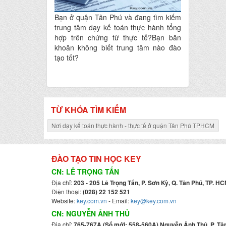
Bạn ở quận Tân Phú và đang tìm kiếm
trung tâm dạy kế toán thực hành tổng
hợp trên chứng từ thực tế?Bạn băn
khoăn không biết trung tâm nào đào
tạo tốt?
TỪ KHÓA TÌM KIẾM
Nơi dạy kế toán thực hành - thực tế ở quận Tân Phú TPHCM
ĐÀO TẠO TIN HỌC KEY
CN: LÊ TRỌNG TẤN
Địa chỉ:
203 - 205 Lê Trọng Tấn, P. Sơn Kỳ, Q. Tân Phú, TP. HC
Điện thoại:
(028) 22 152 521
Website:
key.com.vn
- Email:
key@key.com.vn
CN: NGUYỄN ẢNH THỦ
Địa chỉ:
765-767A (Số mới: 558-560A) Nguyễn Ảnh Thủ, P. Tân