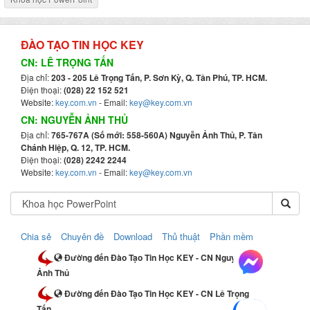
ĐÀO TẠO TIN HỌC KEY
CN: LÊ TRỌNG TẤN
Địa chỉ:
203 - 205 Lê Trọng Tấn, P. Sơn Kỳ, Q. Tân Phú, TP. HCM.
Điện thoại:
(028) 22 152 521
Website:
key.com.vn
- Email:
key@key.com.vn
CN: NGUYỄN ẢNH THỦ
Địa chỉ:
765-767A (Số mới: 558-560A) Nguyễn Ảnh Thủ, P. Tân
Chánh Hiệp, Q. 12, TP. HCM.
Điện thoại:
(028) 2242 2244
Website:
key.com.vn
- Email:
key@key.com.vn
Chia sẻ
Chuyên đề
Download
Thủ thuật
Phần mềm
Đường đến Đào Tạo Tin Học KEY - CN Nguyễn
Ảnh Thủ
Đường đến Đào Tạo Tin Học KEY - CN Lê Trọng
Tấn