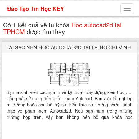
Đào Tạo Tin Học KEY
Toggl
naviga
Có 1 kết quả về từ khóa
Hoc autocad2d tại
TPHCM
được tìm thấy
TẠI SAO NÊN HỌC AUTOCAD2D TẠI TP. HỒ CHÍ MINH
Bạn là sinh viên các ngành về kỹ thuật: xây dựng, kiến trúc,…..
Cần phải sử dụng đến phần mềm Autocad. Bạn vừa tốt nghiệp
ra trường hoặc cán bộ, kỹ sư, kiến trúc sư nhưng chưa thành
thạo về phần mềm Autocad2d. Nếu bạn nằm trong những
trường hợp trên, vậy bạn không nên bỏ qua khóa học
Autocad2d từ cơ bản đến nâng cao tại Tin Học KEY.