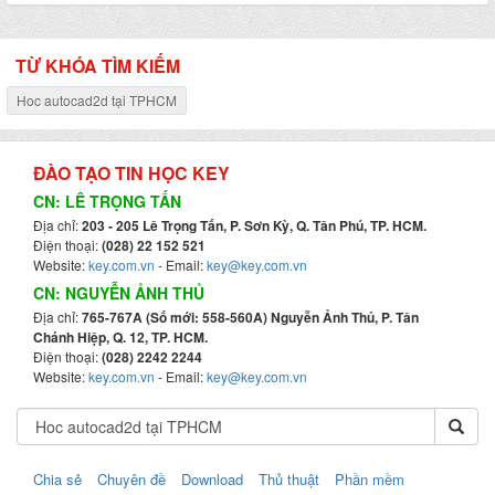
TỪ KHÓA TÌM KIẾM
Hoc autocad2d tại TPHCM
ĐÀO TẠO TIN HỌC KEY
CN: LÊ TRỌNG TẤN
Địa chỉ:
203 - 205 Lê Trọng Tấn, P. Sơn Kỳ, Q. Tân Phú, TP. HCM.
Điện thoại:
(028) 22 152 521
Website:
key.com.vn
- Email:
key@key.com.vn
CN: NGUYỄN ẢNH THỦ
Địa chỉ:
765-767A (Số mới: 558-560A) Nguyễn Ảnh Thủ, P. Tân
Chánh Hiệp, Q. 12, TP. HCM.
Điện thoại:
(028) 2242 2244
Website:
key.com.vn
- Email:
key@key.com.vn
Chia sẻ
Chuyên đề
Download
Thủ thuật
Phần mềm