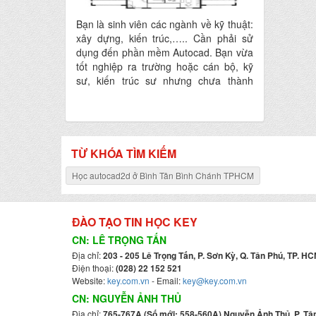
Bạn là sinh viên các ngành về kỹ thuật:
xây dựng, kiến trúc,….. Cần phải sử
dụng đến phần mềm Autocad. Bạn vừa
tốt nghiệp ra trường hoặc cán bộ, kỹ
sư, kiến trúc sư nhưng chưa thành
thạo về phần mềm Autocad2d. Nếu
bạn nằm trong những trường hợp trên,
vậy bạn không nên bỏ qua khóa học
Autocad2d từ cơ bản đến nâng cao tại
Tin Học KEY.
TỪ KHÓA TÌM KIẾM
Học autocad2d ở Bình Tân Bình Chánh TPHCM
ĐÀO TẠO TIN HỌC KEY
CN: LÊ TRỌNG TẤN
Địa chỉ:
203 - 205 Lê Trọng Tấn, P. Sơn Kỳ, Q. Tân Phú, TP. HC
Điện thoại:
(028) 22 152 521
Website:
key.com.vn
- Email:
key@key.com.vn
CN: NGUYỄN ẢNH THỦ
Địa chỉ:
765-767A (Số mới: 558-560A) Nguyễn Ảnh Thủ, P. Tân