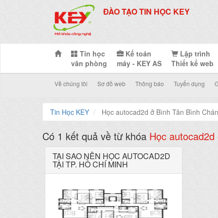
ĐÀO TẠO TIN HỌC KEY
Tin học
Kế toán
Lập trình
văn phòng
máy - KEY AS
Thiết kế web
Về chúng tôi
Sơ đồ web
Thông báo
Tuyển dụng
G
Tin Học KEY
Học autocad2d ở Bình Tân Bình Ch
Có 1 kết quả về từ khóa
Học autocad2d
TẠI SAO NÊN HỌC AUTOCAD2D
TẠI TP. HỒ CHÍ MINH