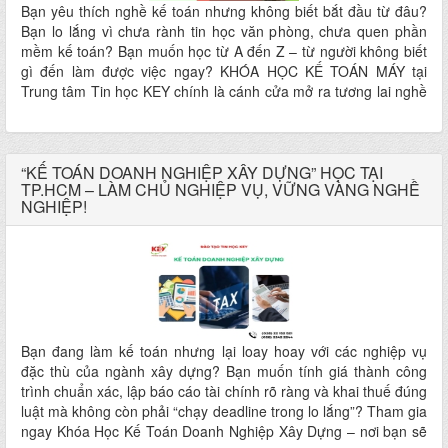
Bạn yêu thích nghề kế toán nhưng không biết bắt đầu từ đâu?
Bạn lo lắng vì chưa rành tin học văn phòng, chưa quen phần
mềm kế toán? Bạn muốn học từ A đến Z – từ người không biết
gì đến làm được việc ngay? KHÓA HỌC KẾ TOÁN MÁY tại
Trung tâm Tin học KEY chính là cánh cửa mở ra tương lai nghề
nghiệp ổn định và vững chắc cho bạn
“KẾ TOÁN DOANH NGHIỆP XÂY DỰNG” HỌC TẠI
TP.HCM – LÀM CHỦ NGHIỆP VỤ, VỮNG VÀNG NGHỀ
NGHIỆP!
Bạn đang làm kế toán nhưng lại loay hoay với các nghiệp vụ
đặc thù của ngành xây dựng? Bạn muốn tính giá thành công
trình chuẩn xác, lập báo cáo tài chính rõ ràng và khai thuế đúng
luật mà không còn phải “chạy deadline trong lo lắng”? Tham gia
ngay Khóa Học Kế Toán Doanh Nghiệp Xây Dựng – nơi bạn sẽ