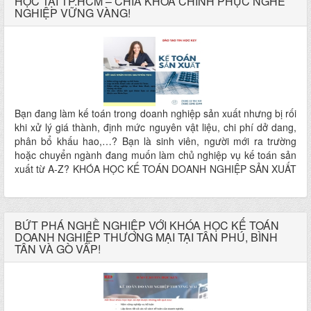
HỌC TẠI TP.HCM – CHÌA KHÓA CHINH PHỤC NGHỀ
NGHIỆP VỮNG VÀNG!
Bạn đang làm kế toán trong doanh nghiệp sản xuất nhưng bị rối
khi xử lý giá thành, định mức nguyên vật liệu, chi phí dở dang,
phân bổ khấu hao,…? Bạn là sinh viên, người mới ra trường
hoặc chuyển ngành đang muốn làm chủ nghiệp vụ kế toán sản
xuất từ A-Z? KHÓA HỌC KẾ TOÁN DOANH NGHIỆP SẢN XUẤT
tại Trung tâm Tin học Kế toán Key chính là lựa chọn bạn không
thể bỏ lỡ!
BỨT PHÁ NGHỀ NGHIỆP VỚI KHÓA HỌC KẾ TOÁN
DOANH NGHIỆP THƯƠNG MẠI TẠI TÂN PHÚ, BÌNH
TÂN VÀ GÒ VẤP!