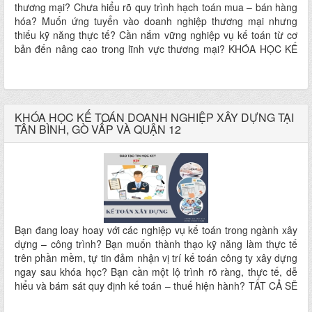
thương mại? Chưa hiểu rõ quy trình hạch toán mua – bán hàng
hóa? Muốn ứng tuyển vào doanh nghiệp thương mại nhưng
thiếu kỹ năng thực tế? Cần nắm vững nghiệp vụ kế toán từ cơ
bản đến nâng cao trong lĩnh vực thương mại? KHÓA HỌC KẾ
TOÁN DOANH NGHIỆP THƯƠNG MẠI tại Trung tâm Tin học –
Kế toán KEY chính là lựa chọn dành cho bạn!
KHÓA HỌC KẾ TOÁN DOANH NGHIỆP XÂY DỰNG TẠI
TÂN BÌNH, GÒ VẤP VÀ QUẬN 12
Bạn đang loay hoay với các nghiệp vụ kế toán trong ngành xây
dựng – công trình? Bạn muốn thành thạo kỹ năng làm thực tế
trên phần mềm, tự tin đảm nhận vị trí kế toán công ty xây dựng
ngay sau khóa học? Bạn cần một lộ trình rõ ràng, thực tế, dễ
hiểu và bám sát quy định kế toán – thuế hiện hành? TẤT CẢ SẼ
CÓ TRONG KHÓA HỌC KẾ TOÁN DOANH NGHIỆP XÂY DỰNG