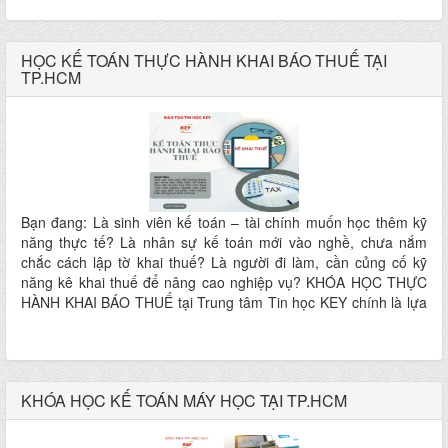
tại Trung tâm Tin Học KEY – Nơi bạn “học để làm được việc”
chứ không chỉ học để biết
HỌC KẾ TOÁN THỰC HÀNH KHAI BÁO THUẾ TẠI
TP.HCM
Bạn đang: Là sinh viên kế toán – tài chính muốn học thêm kỹ
năng thực tế? Là nhân sự kế toán mới vào nghề, chưa nắm
chắc cách lập tờ khai thuế? Là người đi làm, cần củng cố kỹ
năng kê khai thuế để nâng cao nghiệp vụ? KHÓA HỌC THỰC
HÀNH KHAI BÁO THUẾ tại Trung tâm Tin học KEY chính là lựa
chọn dành cho bạn!
KHÓA HỌC KẾ TOÁN MÁY HỌC TẠI TP.HCM