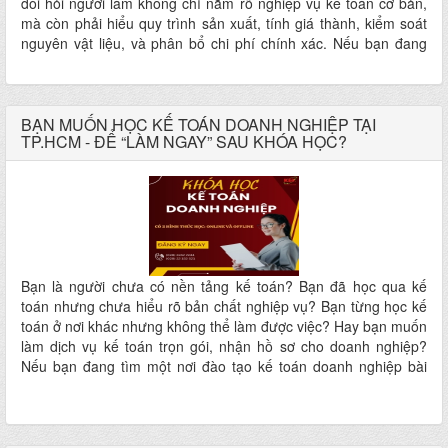
đòi hỏi người làm không chỉ nắm rõ nghiệp vụ kế toán cơ bản,
mà còn phải hiểu quy trình sản xuất, tính giá thành, kiểm soát
nguyên vật liệu, và phân bổ chi phí chính xác. Nếu bạn đang
cảm thấy “đuối sức” với bảng tính chi phí sản xuất, Nếu bạn
chưa rõ làm sao để bóc tách giá thành theo từng công đoạn,
Hoặc bạn đang muốn nâng cấp kỹ năng để ứng tuyển vào
doanh nghiệp sản xuất lớn... KHÓA HỌC KẾ TOÁN DOANH
BẠN MUỐN HỌC KẾ TOÁN DOANH NGHIỆP TẠI
TP.HCM - ĐỂ “LÀM NGAY” SAU KHÓA HỌC?
NGHIỆP SẢN XUẤT TẠI KEY sẽ là lựa chọn đúng đắn cho bạn!
Bạn là người chưa có nền tảng kế toán? Bạn đã học qua kế
toán nhưng chưa hiểu rõ bản chất nghiệp vụ? Bạn từng học kế
toán ở nơi khác nhưng không thể làm được việc? Hay bạn muốn
làm dịch vụ kế toán trọn gói, nhận hồ sơ cho doanh nghiệp?
Nếu bạn đang tìm một nơi đào tạo kế toán doanh nghiệp bài
bản – thực tế – học xong làm được, thì KHÓA HỌC KẾ TOÁN
DOANH NGHIỆP TẠI KEY chính là dành cho bạn!