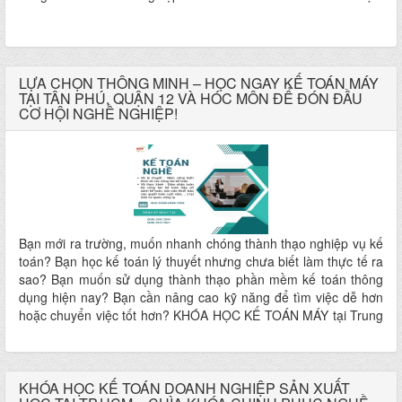
KẾ TOÁN DOANH NGHIỆP tại Đào Tạo Tin Học KEY chính là
dành cho bạn!
LỰA CHỌN THÔNG MINH – HỌC NGAY KẾ TOÁN MÁY
TẠI TÂN PHÚ, QUẬN 12 VÀ HÓC MÔN ĐỂ ĐÓN ĐẦU
CƠ HỘI NGHỀ NGHIỆP!
Bạn mới ra trường, muốn nhanh chóng thành thạo nghiệp vụ kế
toán? Bạn học kế toán lý thuyết nhưng chưa biết làm thực tế ra
sao? Bạn muốn sử dụng thành thạo phần mềm kế toán thông
dụng hiện nay? Bạn cần nâng cao kỹ năng để tìm việc dễ hơn
hoặc chuyển việc tốt hơn? KHÓA HỌC KẾ TOÁN MÁY tại Trung
tâm Tin học KEY chính là lựa chọn lý tưởng dành cho bạn!
KHÓA HỌC KẾ TOÁN DOANH NGHIỆP SẢN XUẤT