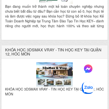
Bạn đang muốn trở thành một kế toán chuyên nghiệp nhưng
chưa biết bắt đầu từ đâu? Bạn cần học từ con số 0, học thực tế
và làm được việc ngay sau khóa học? Đừng bỏ lỡ khóa học Kế
Toán Doanh Nghiệp tại Trung Tâm Đào Tạo Tin Học KEY– dành
riêng cho người mới, học thực hành 100% và theo sát từng
bước!
KHÓA HỌC 3DSMAX VRAY - TIN HỌC KEY TẠI QUẬN
12, HÓC MÔN
KHÓA HỌC 3DSMAX VRAY - TIN HỌC KEY TẠI QUẬN 12, HÓC
MÔN