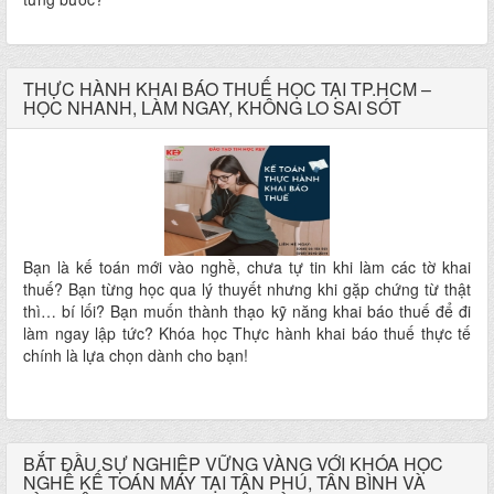
THỰC HÀNH KHAI BÁO THUẾ HỌC TẠI TP.HCM –
HỌC NHANH, LÀM NGAY, KHÔNG LO SAI SÓT
Bạn là kế toán mới vào nghề, chưa tự tin khi làm các tờ khai
thuế? Bạn từng học qua lý thuyết nhưng khi gặp chứng từ thật
thì… bí lối? Bạn muốn thành thạo kỹ năng khai báo thuế để đi
làm ngay lập tức? Khóa học Thực hành khai báo thuế thực tế
chính là lựa chọn dành cho bạn!
BẮT ĐẦU SỰ NGHIỆP VỮNG VÀNG VỚI KHÓA HỌC
NGHỀ KẾ TOÁN MÁY TẠI TÂN PHÚ, TÂN BÌNH VÀ