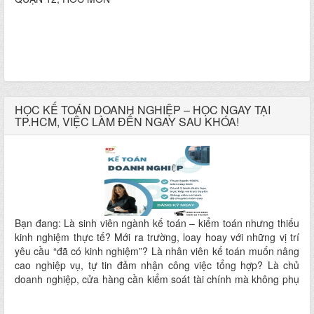
HỌC KẾ TOÁN DOANH NGHIỆP – HỌC NGAY TẠI
TP.HCM, VIỆC LÀM ĐẾN NGAY SAU KHÓA!
Bạn đang: Là sinh viên ngành kế toán – kiểm toán nhưng thiếu
kinh nghiệm thực tế? Mới ra trường, loay hoay với những vị trí
yêu cầu “đã có kinh nghiệm”? Là nhân viên kế toán muốn nâng
cao nghiệp vụ, tự tin đảm nhận công việc tổng hợp? Là chủ
doanh nghiệp, cửa hàng cần kiểm soát tài chính mà không phụ
thuộc hoàn toàn vào người khác? KHÓA HỌC KẾ TOÁN
DOANH NGHIỆP TẠI TIN HỌC KEY TP.HCM chính là giải pháp