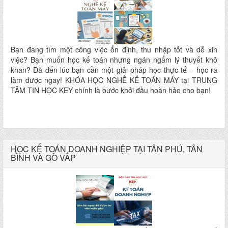
Bạn đang tìm một công việc ổn định, thu nhập tốt và dễ xin
việc? Bạn muốn học kế toán nhưng ngán ngẩm lý thuyết khô
khan? Đã đến lúc bạn cần một giải pháp học thực tế – học ra
làm được ngay! KHÓA HỌC NGHỀ KẾ TOÁN MÁY tại TRUNG
TÂM TIN HỌC KEY chính là bước khởi đầu hoàn hảo cho bạn!
HỌC KẾ TOÁN DOANH NGHIỆP TẠI TÂN PHÚ, TÂN
BÌNH VÀ GÒ VẤP