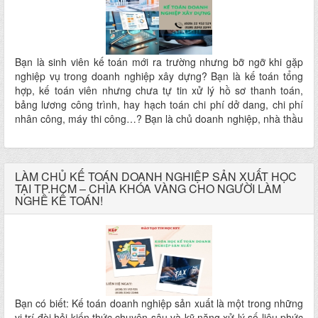
Bạn là sinh viên kế toán mới ra trường nhưng bỡ ngỡ khi gặp
nghiệp vụ trong doanh nghiệp xây dựng? Bạn là kế toán tổng
hợp, kế toán viên nhưng chưa tự tin xử lý hồ sơ thanh toán,
bảng lương công trình, hay hạch toán chi phí dở dang, chi phí
nhân công, máy thi công…? Bạn là chủ doanh nghiệp, nhà thầu
xây dựng muốn hiểu rõ cách kiểm soát dòng tiền, thu chi, giá
thành từng công trình? KHÓA HỌC KẾ TOÁN DOANH NGHIỆP
XÂY DỰNG chính là chìa khóa dành cho bạn!
LÀM CHỦ KẾ TOÁN DOANH NGHIỆP SẢN XUẤT HỌC
TẠI TP.HCM – CHÌA KHÓA VÀNG CHO NGƯỜI LÀM
NGHỀ KẾ TOÁN!
Bạn có biết: Kế toán doanh nghiệp sản xuất là một trong những
vị trí đòi hỏi kiến thức chuyên sâu và kỹ năng xử lý số liệu phức