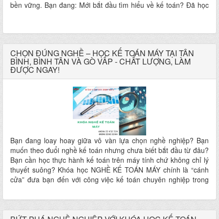
bền vững. Bạn đang: Mới bắt đầu tìm hiểu về kế toán? Đã học
qua lý thuyết nhưng vẫn “lóng ngóng” khi vào thực tế? Muốn tự
mình quản lý sổ sách cho công ty, cửa hàng hoặc hộ kinh
doanh? Khóa học Kế Toán Doanh Nghiệp tại Trung Tâm Đào
Tạo Tin Học KEY sẽ giúp bạn chuyển đổi hoàn toàn từ người
CHỌN ĐÚNG NGHỀ – HỌC KẾ TOÁN MÁY TẠI TÂN
không biết gì thành người có thể làm việc thực tế ngay sau khóa
BÌNH, BÌNH TÂN VÀ GÒ VẤP - CHẤT LƯỢNG, LÀM
học!
ĐƯỢC NGAY!
Bạn đang loay hoay giữa vô vàn lựa chọn nghề nghiệp? Bạn
muốn theo đuổi nghề kế toán nhưng chưa biết bắt đầu từ đâu?
Bạn cần học thực hành kế toán trên máy tính chứ không chỉ lý
thuyết suông? Khóa học NGHỀ KẾ TOÁN MÁY chính là “cánh
cửa” đưa bạn đến với công việc kế toán chuyên nghiệp trong
thời gian ngắn nhất!