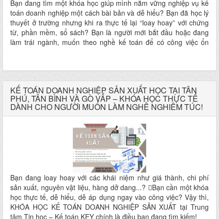
Bạn đang tìm một khóa học giúp mình nắm vững nghiệp vụ kế
toán doanh nghiệp một cách bài bản và dễ hiểu? Bạn đã học lý
thuyết ở trường nhưng khi ra thực tế lại “loay hoay” với chứng
từ, phần mềm, sổ sách? Bạn là người mới bắt đầu hoặc đang
làm trái ngành, muốn theo nghề kế toán để có công việc ổn
định, thu nhập tốt? KHÓA HỌC KẾ TOÁN DOANH NGHIỆP TẠI
TP.HCM – Lựa chọn hàng đầu dành cho bạn!
KẾ TOÁN DOANH NGHIỆP SẢN XUẤT HỌC TẠI TÂN
PHÚ, TÂN BÌNH VÀ GÒ VẤP – KHÓA HỌC THỰC TẾ
DÀNH CHO NGƯỜI MUỐN LÀM NGHỀ NGHIÊM TÚC!
Bạn đang loay hoay với các khái niệm như giá thành, chi phí
sản xuất, nguyên vật liệu, hàng dở dang...? Bạn cần một khóa
học thực tế, dễ hiểu, dễ áp dụng ngay vào công việc? Vậy thì,
KHÓA HỌC KẾ TOÁN DOANH NGHIỆP SẢN XUẤT tại Trung
tâm Tin học – Kế toán KEY chính là điều bạn đang tìm kiếm!