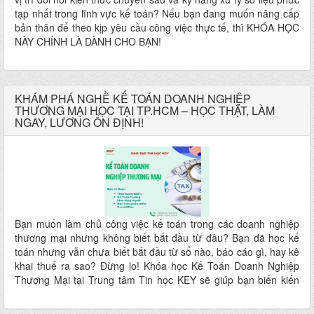
tạp nhất trong lĩnh vực kế toán? Nếu bạn đang muốn nâng cấp
bản thân để theo kịp yêu cầu công việc thực tế, thì KHÓA HỌC
NÀY CHÍNH LÀ DÀNH CHO BẠN!
KHÁM PHÁ NGHỀ KẾ TOÁN DOANH NGHIỆP
THƯƠNG MẠI HỌC TẠI TP.HCM – HỌC THẬT, LÀM
NGAY, LƯƠNG ỔN ĐỊNH!
Bạn muốn làm chủ công việc kế toán trong các doanh nghiệp
thương mại nhưng không biết bắt đầu từ đâu? Bạn đã học kế
toán nhưng vẫn chưa biết bắt đầu từ sổ nào, báo cáo gì, hay kê
khai thuế ra sao? Đừng lo! Khóa học Kế Toán Doanh Nghiệp
Thương Mại tại Trung tâm Tin học KEY sẽ giúp bạn biến kiến
thức thành kỹ năng thực chiến – tự tin đảm nhận mọi nghiệp vụ
kế toán thực tế!