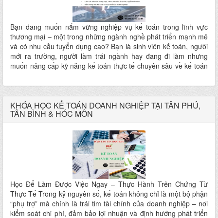
Bạn đang muốn nắm vững nghiệp vụ kế toán trong lĩnh vực
thương mại – một trong những ngành nghề phát triển mạnh mẽ
và có nhu cầu tuyển dụng cao? Bạn là sinh viên kế toán, người
mới ra trường, người làm trái ngành hay đang đi làm nhưng
muốn nâng cấp kỹ năng kế toán thực tế chuyên sâu về kế toán
doanh nghiệp thương mại? Khóa học Kế toán Doanh nghiệp
Thương mại tại Trung tâm Tin học KEY chính là lựa chọn lý
tưởng dành cho bạn!
KHÓA HỌC KẾ TOÁN DOANH NGHIỆP TẠI TÂN PHÚ,
TÂN BÌNH & HÓC MÔN
Học Để Làm Được Việc Ngay – Thực Hành Trên Chứng Từ
Thực Tế Trong kỷ nguyên số, kế toán không chỉ là một bộ phận
“phụ trợ” mà chính là trái tim tài chính của doanh nghiệp – nơi
kiểm soát chi phí, đảm bảo lợi nhuận và định hướng phát triển