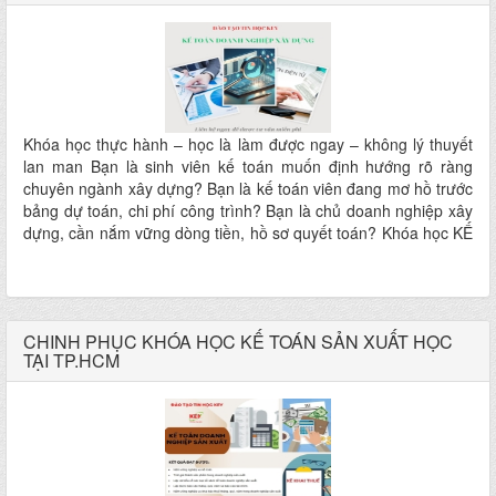
Khóa học thực hành – học là làm được ngay – không lý thuyết
lan man Bạn là sinh viên kế toán muốn định hướng rõ ràng
chuyên ngành xây dựng? Bạn là kế toán viên đang mơ hồ trước
bảng dự toán, chi phí công trình? Bạn là chủ doanh nghiệp xây
dựng, cần nắm vững dòng tiền, hồ sơ quyết toán? Khóa học KẾ
TOÁN DOANH NGHIỆP XÂY DỰNG tại Trung tâm Tin học KEY
chính là giải pháp bạn đang tìm!
CHINH PHỤC KHÓA HỌC KẾ TOÁN SẢN XUẤT HỌC
TẠI TP.HCM