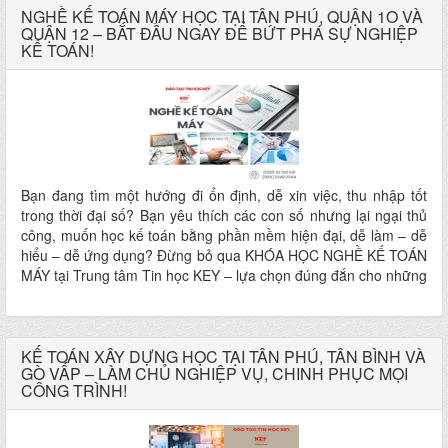
NGHỀ KẾ TOÁN MÁY HỌC TẠI TÂN PHÚ, QUẬN 1O VÀ
QUẬN 12 – BẮT ĐẦU NGAY ĐỂ BỨT PHÁ SỰ NGHIỆP
KẾ TOÁN!
Bạn đang tìm một hướng đi ổn định, dễ xin việc, thu nhập tốt
trong thời đại số? Bạn yêu thích các con số nhưng lại ngại thủ
công, muốn học kế toán bằng phần mềm hiện đại, dễ làm – dễ
hiểu – dễ ứng dụng? Đừng bỏ qua KHÓA HỌC NGHỀ KẾ TOÁN
MÁY tại Trung tâm Tin học KEY – lựa chọn đúng đắn cho những
ai muốn vững nghề – chắc tay – làm được việc ngay sau khóa
học!
KẾ TOÁN XÂY DỰNG HỌC TẠI TÂN PHÚ, TÂN BÌNH VÀ
GÒ VẤP – LÀM CHỦ NGHIỆP VỤ, CHINH PHỤC MỌI
CÔNG TRÌNH!