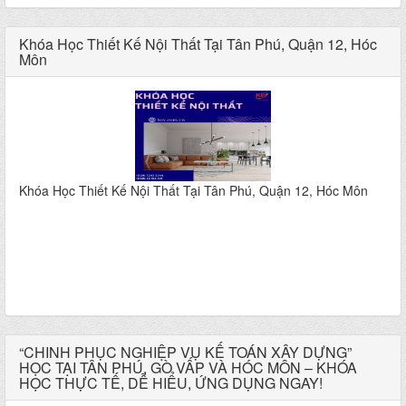
dành cho bạn!
Khóa Học Thiết Kế Nội Thất Tại Tân Phú, Quận 12, Hóc
Môn
Khóa Học Thiết Kế Nội Thất Tại Tân Phú, Quận 12, Hóc Môn
“CHINH PHỤC NGHIỆP VỤ KẾ TOÁN XÂY DỰNG”
HỌC TẠI TÂN PHÚ, GÒ VẤP VÀ HÓC MÔN – KHÓA
HỌC THỰC TẾ, DỄ HIỂU, ỨNG DỤNG NGAY!