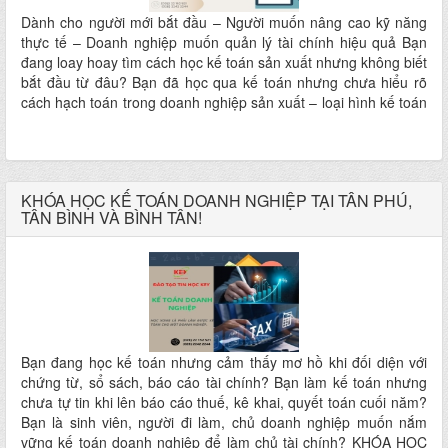
Dành cho người mới bắt đầu – Người muốn nâng cao kỹ năng
thực tế – Doanh nghiệp muốn quản lý tài chính hiệu quả Bạn
đang loay hoay tìm cách học kế toán sản xuất nhưng không biết
bắt đầu từ đâu? Bạn đã học qua kế toán nhưng chưa hiểu rõ
cách hạch toán trong doanh nghiệp sản xuất – loại hình kế toán
phức tạp nhất? Hay bạn là chủ doanh nghiệp sản xuất và muốn
nắm chắc các chi phí – giá thành – lợi nhuận để kiểm soát hoạt
động kinh doanh? =>Khóa học này chính là dành cho bạn!
KHÓA HỌC KẾ TOÁN DOANH NGHIỆP TẠI TÂN PHÚ,
TÂN BÌNH VÀ BÌNH TÂN!
Bạn đang học kế toán nhưng cảm thấy mơ hồ khi đối diện với
chứng từ, sổ sách, báo cáo tài chính? Bạn làm kế toán nhưng
chưa tự tin khi lên báo cáo thuế, kê khai, quyết toán cuối năm?
Bạn là sinh viên, người đi làm, chủ doanh nghiệp muốn nắm
vững kế toán doanh nghiệp để làm chủ tài chính? KHÓA HỌC