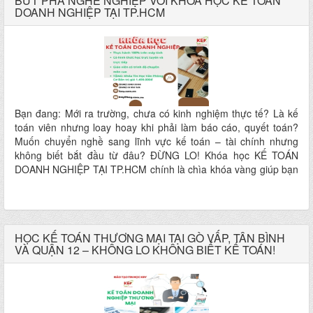
BỨT PHÁ NGHỀ NGHIỆP VỚI KHÓA HỌC KẾ TOÁN
DOANH NGHIỆP TẠI TP.HCM
Bạn đang: Mới ra trường, chưa có kinh nghiệm thực tế? Là kế
toán viên nhưng loay hoay khi phải làm báo cáo, quyết toán?
Muốn chuyển nghề sang lĩnh vực kế toán – tài chính nhưng
không biết bắt đầu từ đâu? ĐỪNG LO! Khóa học KẾ TOÁN
DOANH NGHIỆP TẠI TP.HCM chính là chìa khóa vàng giúp bạn
chinh phục nghề kế toán từ A-Z!
HỌC KẾ TOÁN THƯƠNG MẠI TẠI GÒ VẤP, TÂN BÌNH
VÀ QUẬN 12 – KHÔNG LO KHÔNG BIẾT KẾ TOÁN!