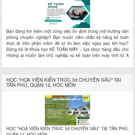
Bạn đang tìm kiếm một công việc ổn định trong môi trường văn
phòng chuyên nghiệp? Bạn muốn nắm chắc kỹ năng kế toán
thực tế trên phần mềm để tự tin làm việc ngay sau khi học?
Đừng bỏ lỡ Khóa học KẾ TOÁN MÁY – lựa chọn hàng đầu cho
những ai muốn làm chủ nghiệp vụ kế toán trên máy tính từ A
đến Z!
HỌC "HOẠ VIÊN KIẾN TRÚC 3d CHUYÊN SÂU" TẠI
TÂN PHÚ, QUẬN 12, HÓC MÔN
HỌC "HOẠ VIÊN KIẾN TRÚC 3d CHUYÊN SÂU" TẠI TÂN PHÚ,
QUẬN 12, HÓC MÔN