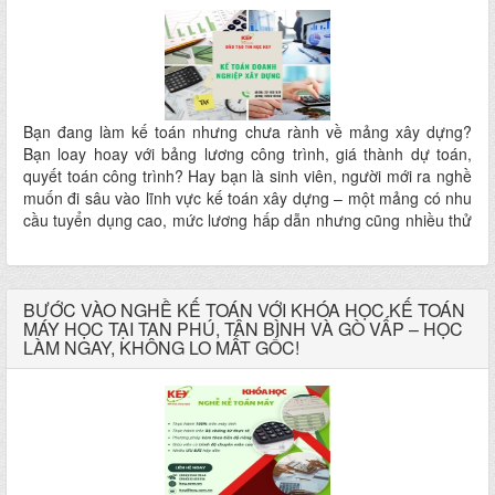
Bạn đang làm kế toán nhưng chưa rành về mảng xây dựng?
Bạn loay hoay với bảng lương công trình, giá thành dự toán,
quyết toán công trình? Hay bạn là sinh viên, người mới ra nghề
muốn đi sâu vào lĩnh vực kế toán xây dựng – một mảng có nhu
cầu tuyển dụng cao, mức lương hấp dẫn nhưng cũng nhiều thử
thách? Hãy tham gia Khóa học Kế toán Doanh nghiệp Xây dựng
– nơi bạn sẽ được học đúng – làm được – thực hành ngay, được
hướng dẫn trực tiếp bởi giảng viên là kế toán trưởng thực tế tại
doanh nghiệp xây dựng!
BƯỚC VÀO NGHỀ KẾ TOÁN VỚI KHÓA HỌC KẾ TOÁN
MÁY HỌC TẠI TAN PHÚ, TÂN BÌNH VÀ GÒ VẤP – HỌC
LÀM NGAY, KHÔNG LO MẤT GỐC!