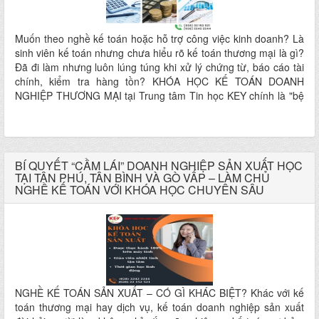
Muốn theo nghề kế toán hoặc hỗ trợ công việc kinh doanh? Là
sinh viên kế toán nhưng chưa hiểu rõ kế toán thương mại là gì?
Đã đi làm nhưng luôn lúng túng khi xử lý chứng từ, báo cáo tài
chính, kiểm tra hàng tồn? KHÓA HỌC KẾ TOÁN DOANH
NGHIỆP THƯƠNG MẠI tại Trung tâm Tin học KEY chính là "bệ
phóng" giúp bạn làm chủ kỹ năng kế toán thực tế – từ A đến Z.
BÍ QUYẾT “CẦM LÁI” DOANH NGHIỆP SẢN XUẤT HỌC
TẠI TÂN PHÚ, TÂN BÌNH VÀ GÒ VẤP – LÀM CHỦ
NGHỀ KẾ TOÁN VỚI KHÓA HỌC CHUYÊN SÂU
NGHỀ KẾ TOÁN SẢN XUẤT – CÓ GÌ KHÁC BIỆT? Khác với kế
toán thương mại hay dịch vụ, kế toán doanh nghiệp sản xuất