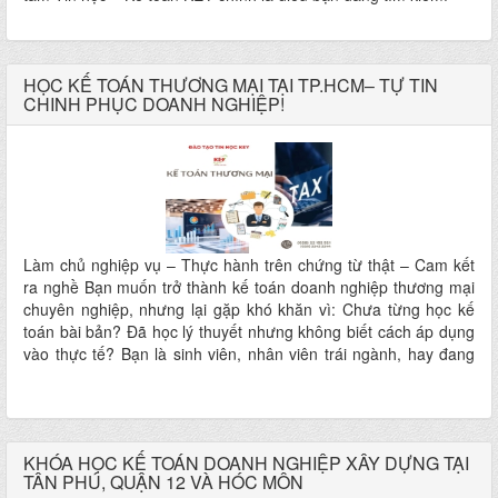
HỌC KẾ TOÁN THƯƠNG MẠI TẠI TP.HCM– TỰ TIN
CHINH PHỤC DOANH NGHIỆP!
Làm chủ nghiệp vụ – Thực hành trên chứng từ thật – Cam kết
ra nghề Bạn muốn trở thành kế toán doanh nghiệp thương mại
chuyên nghiệp, nhưng lại gặp khó khăn vì: Chưa từng học kế
toán bài bản? Đã học lý thuyết nhưng không biết cách áp dụng
vào thực tế? Bạn là sinh viên, nhân viên trái ngành, hay đang
muốn chuyển nghề kế toán? Khóa học KẾ TOÁN DOANH
NGHIỆP THƯƠNG MẠI tại KEY chính là lối đi ngắn nhất để bạn
vững tay nghề – tự tin đảm nhận công việc thực tế ngay sau
khóa học!
KHÓA HỌC KẾ TOÁN DOANH NGHIỆP XÂY DỰNG TẠI
TÂN PHÚ, QUẬN 12 VÀ HÓC MÔN