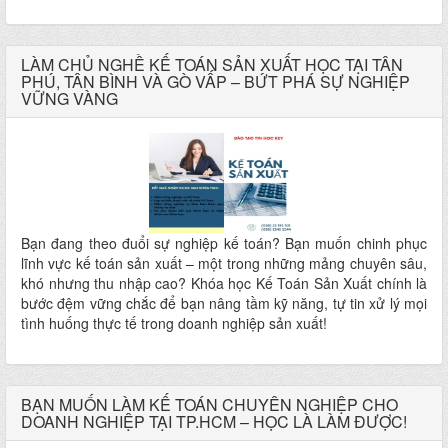
được đào tạo từ A đến Z tất cả các nghiệp vụ thực tế, bài bản
và chuyên sâu, đúng chuẩn cho ngành xây dựng.
LÀM CHỦ NGHỀ KẾ TOÁN SẢN XUẤT HỌC TẠI TÂN
PHÚ, TÂN BÌNH VÀ GÒ VẤP – BỨT PHÁ SỰ NGHIỆP
VỮNG VÀNG
Bạn đang theo đuổi sự nghiệp kế toán? Bạn muốn chinh phục
lĩnh vực kế toán sản xuất – một trong những mảng chuyên sâu,
khó nhưng thu nhập cao? Khóa học Kế Toán Sản Xuất chính là
bước đệm vững chắc để bạn nâng tầm kỹ năng, tự tin xử lý mọi
tình huống thực tế trong doanh nghiệp sản xuất!
BẠN MUỐN LÀM KẾ TOÁN CHUYÊN NGHIỆP CHO
DOANH NGHIỆP TẠI TP.HCM – HỌC LÀ LÀM ĐƯỢC!