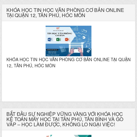
KHÓA HỌC TIN HỌC VĂN PHÒNG CƠ BẢN ONLINE
TẠI QUẬN 12, TÂN PHÚ, HÓC MÔN
KHÓA HỌC TIN HỌC VĂN PHÒNG CƠ BẢN ONLINE TẠI QUẬN
12, TÂN PHÚ, HÓC MÔN
BẮT ĐẦU SỰ NGHIỆP VỮNG VÀNG VỚI KHÓA HỌC
KẾ TOÁN MÁY HỌC TẠI TÂN PHÚ, TÂN BÌNH VÀ GÒ
VẤP – HỌC LÀM ĐƯỢC, KHÔNG LO NGẠI VIỆC!