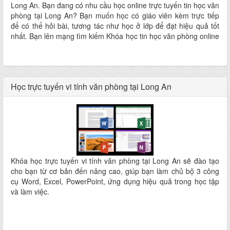
Long An. Bạn đang có nhu cầu học online trực tuyến tin học văn
phòng tại Long An? Bạn muốn học có giáo viên kèm trực tiếp
để có thể hỏi bài, tương tác như học ở lớp để đạt hiệu quả tốt
nhất. Bạn lên mạng tìm kiếm Khóa học tin học văn phòng online
trực tiếp với giáo viên tại Long An nhưng không biết nên học ở
đâu tốt? Xin giới thiệu khóa học phù hợp với bạn đảm bảo sẽ
giúp bạn thành thạo tin học văn phòng từ căn bản đến nâng
cao - Khóa học tin học văn phòng online trực tiếp với giáo viên
Học trực tuyến vi tính văn phòng tại Long An
tại Long An, 100% tương tác trực tiếp với các giáo viên đầy kinh
nghiệm của Tin Học KEY.
Khóa học trực tuyến vi tính văn phòng tại Long An sẽ đào tạo
cho bạn từ cơ bản đến nâng cao, giúp bạn làm chủ bộ 3 công
cụ Word, Excel, PowerPoint, ứng dụng hiệu quả trong học tập
và làm việc.