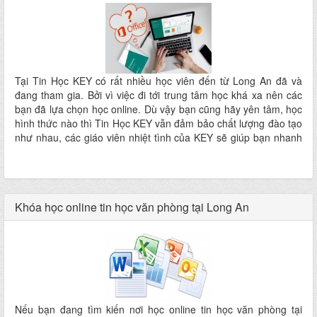
Tại Tin Học KEY có rất nhiều học viên đến từ Long An đã và
đang tham gia. Bởi vì việc đi tới trung tâm học khá xa nên các
bạn đã lựa chọn học online. Dù vậy bạn cũng hãy yên tâm, học
hình thức nào thì Tin Học KEY vẫn đảm bảo chất lượng đào tạo
như nhau, các giáo viên nhiệt tình của KEY sẽ giúp bạn nhanh
chóng thành thạo tin học văn phòng với KHÓA HỌC CẤP TỐC
TIN HỌC VĂN PHÒNG ONLINE TẠI LONG AN.
Khóa học online tin học văn phòng tại Long An
Nếu bạn đang tìm kiến nơi học online tin học văn phòng tại