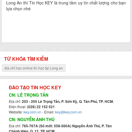
Long An thì Tin Học KEY là trung tâm uy tín chất lượng cho bạn
lựa chọn nhé
TỪ KHÓA TÌM KIẾM
địa chỉ học online tin học tại Long an
ĐÀO TẠO TIN HỌC KEY
CN: LÊ TRỌNG TẤN
Địa chỉ:
203 - 205 Lê Trọng Tấn, P. Sơn Kỳ, Q. Tân Phú, TP. HCM.
Điện thoại:
(028) 22 152 521
Website:
key.com.vn
- Email:
key@key.com.vn
CN: NGUYỄN ẢNH THỦ
Địa chỉ:
765-767A (Số mới: 558-560A) Nguyễn Ảnh Thủ, P. Tân
Chánh Hiệp, Q. 12, TP. HCM.