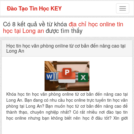
Đào Tạo Tin Học KEY
Toggl
naviga
Có 8 kết quả về từ khóa
địa chỉ học online tin
học tại Long an
được tìm thấy
Học tin học văn phòng online từ cơ bản đến nâng cao tại
Long An
Khóa học tin học văn phòng online từ cơ bản đến nâng cao tại
Long An. Bạn đang có nhu cầu học online trực tuyến tin học văn
phòng tại Long An? Bạn muốn học từ cơ bản đến nâng cao để
thành thạo, chuyên nghiệp nhất? Có rất nhiều nơi đào tạo tin
học online nhưng bạn không biết nên học ở đâu tốt? Xin giới
thiệu khóa học phù hợp với bạn đảm bảo sẽ giúp bạn thành
thạo tin học văn phòng từ căn bản đến nâng cao - Khóa học tin