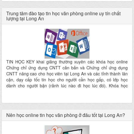
học văn phòng online từ cơ bản đến nâng cao tại Long An,
100% tương tác trực tiếp với các giáo viên đầy kinh nghiệm của
Trung tâm đào tạo tin học văn phòng online uy tín chất
Tin Học KEY.
lượng tại Long An
TIN HỌC KEY khai giảng thường xuyên các khóa học online
Chứng chỉ ứng dụng CNTT căn bản và Chứng chỉ ứng dụng
CNTT nâng cao cho học viên tại Long An và các tỉnh thành lân
cận, dạy cấp tốc tin học cho người cần học gấp, có lớp học
dành cho người bận (rảnh lúc nào đi học lúc đó). Khóa học
giành cho những ai cần học tin học văn phòng để phục vụ cho
học tập, công việc hay quản lý doanh nghiệp của mình
Nên học online tin học văn phòng ở đâu tốt tại Long An?