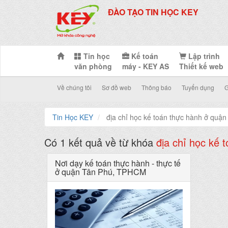
ĐÀO TẠO TIN HỌC KEY
Tin học
Kế toán
Lập trình
văn phòng
máy - KEY AS
Thiết kế web
Về chúng tôi
Sơ đồ web
Thông báo
Tuyển dụng
G
Tin Học KEY
địa chỉ học kế toán thực hành ở quận
Có 1 kết quả về từ khóa
địa chỉ học kế 
Nơi dạy kế toán thực hành - thực tế
ở quận Tân Phú, TPHCM