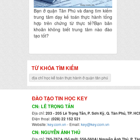
Bạn ở quận Tân Phú và đang tìm kiếm
trung tâm dạy kế toán thực hành tổng
hợp trên chứng từ thực tế?Bạn băn
khoăn không biết trung tâm nào đào
tạo tốt?
TỪ KHÓA TÌM KIẾM
địa chỉ học kế toán thực hành ở quận tân phú
ĐÀO TẠO TIN HỌC KEY
CN: LÊ TRỌNG TẤN
Địa chỉ:
203 - 205 Lê Trọng Tấn, P. Sơn Kỳ, Q. Tân Phú, TP. HC
Điện thoại:
(028) 22 152 521
Website:
key.com.vn
- Email:
key@key.com.vn
CN: NGUYỄN ẢNH THỦ
Địa chỉ:
765-767A (Số mới: 558-560A) Nguyễn Ảnh Thủ, P. Tân