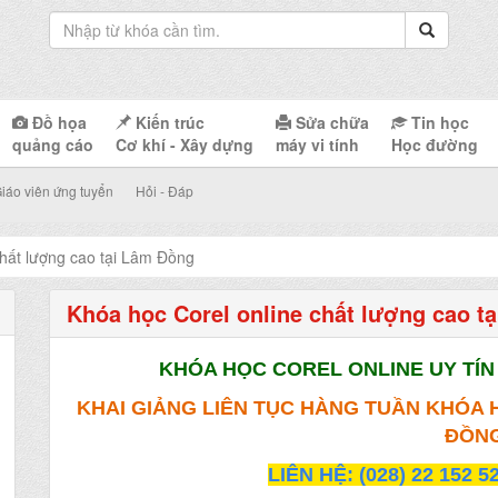
Đồ họa
Kiến trúc
Sửa chữa
Tin học
quảng cáo
Cơ khí - Xây dựng
máy vi tính
Học đường
iáo viên ứng tuyển
Hỏi - Đáp
chất lượng cao tại Lâm Đồng
Khóa học Corel online chất lượng cao t
KHÓA HỌC COREL ONLINE UY TÍ
KHAI GIẢNG LIÊN TỤC HÀNG TUẦN KHÓA 
ĐỒN
LIÊN HỆ: (028) 22 152 5