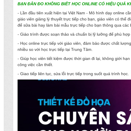
BẠN ĐẮN ĐO KHÔNG BIÊT HỌC ONLINE CÓ HIỆU QUẢ 
- Lần đầu tiên xuất hiện tại Việt Nam - Mô hình dạy online cầm
giáo viên giảng lý thuyết trực tiếp cho bạn, giáo viên có thể
để sữa bài hay làm bài mẫu trực tiếp cho bạn thông qua các bu
- Giáo trình được soạn thảo và chuẩn bị lỹ lưỡng để phù hợp v
- Học online trực tiếp với giáo viên, đảm bảo được chất lượn
nhiều so với học trực tiếp tại Trung Tâm.
- Giúp học viên tiết kiệm được thời gian đi lại, không giới hạn 
công việc cần thiết.
- Giao tiếp liên tục, sửa lỗi trực tiếp trong suốt quá trình học.