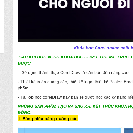
Khóa học Corel online chất 
SAU KHI HỌC XONG KHÓA HỌC COREL ONLINE TRỰC TIẾ
ĐƯỢC:
-
Sử dụng thành thạo CorelDraw từ căn bản đến nâng cao.
-
Thiết kế in ấn quảng cáo, thiết kế logo, thiết kế Poster, Broc
phẩm, ...
-
Tại lớp học corelDraw này bạn sẽ được học các kỹ năng mề
NHỮNG SẢN PHẨM TẠO RA SAU KHI KẾT THÚC KHÓA H
ĐỒNG
:
1. Bảng hiệu bảng quảng cáo