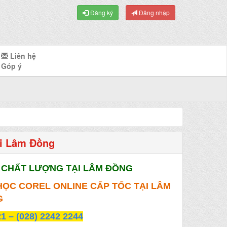
Đăng ký
Đăng nhập
Liên hệ
Góp ý
ại Lâm Đồng
N CHẤT LƯỢNG TẠI LÂM ĐỒNG
HỌC COREL ONLINE CẤP TỐC TẠI LÂM
G
21 – (028) 2242 2244