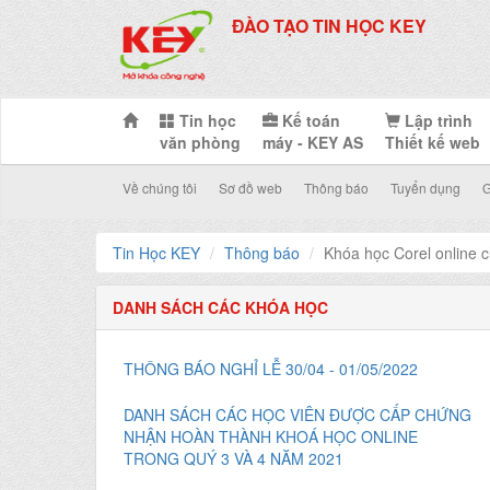
ĐÀO TẠO TIN HỌC KEY
Tin học
Kế toán
Lập trình
văn phòng
máy - KEY AS
Thiết kế web
Về chúng tôi
Sơ đồ web
Thông báo
Tuyển dụng
G
Tin Học KEY
Thông báo
Khóa học Corel online 
DANH SÁCH CÁC KHÓA HỌC
THÔNG BÁO NGHỈ LỄ 30/04 - 01/05/2022
DANH SÁCH CÁC HỌC VIÊN ĐƯỢC CẤP CHỨNG
NHẬN HOÀN THÀNH KHOÁ HỌC ONLINE
TRONG QUÝ 3 VÀ 4 NĂM 2021