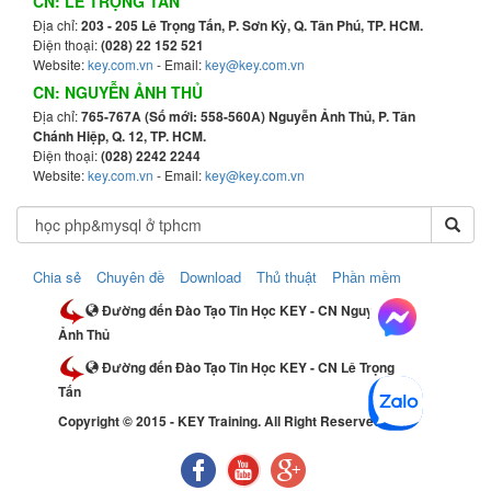
CN: LÊ TRỌNG TẤN
Địa chỉ:
203 - 205 Lê Trọng Tấn, P. Sơn Kỳ, Q. Tân Phú, TP. HCM.
Điện thoại:
(028) 22 152 521
Website:
key.com.vn
- Email:
key@key.com.vn
CN: NGUYỄN ẢNH THỦ
Địa chỉ:
765-767A (Số mới: 558-560A) Nguyễn Ảnh Thủ, P. Tân
Chánh Hiệp, Q. 12, TP. HCM.
Điện thoại:
(028) 2242 2244
Website:
key.com.vn
- Email:
key@key.com.vn
Chia sẻ
Chuyên đề
Download
Thủ thuật
Phần mềm
Đường đến Đào Tạo Tin Học KEY - CN Nguyễn
Ảnh Thủ
Đường đến Đào Tạo Tin Học KEY - CN Lê Trọng
Tấn
Copyright © 2015 - KEY Training. All Right Reserved.