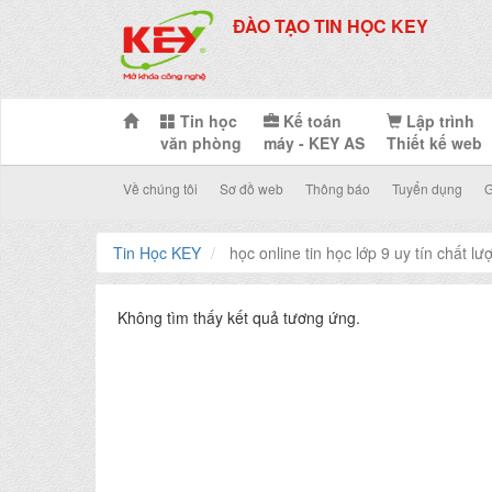
ĐÀO TẠO TIN HỌC KEY
Tin học
Kế toán
Lập trình
văn phòng
máy - KEY AS
Thiết kế web
Về chúng tôi
Sơ đồ web
Thông báo
Tuyển dụng
G
Tin Học KEY
học online tin học lớp 9 uy tín chất lư
Không tìm thấy kết quả tương ứng.