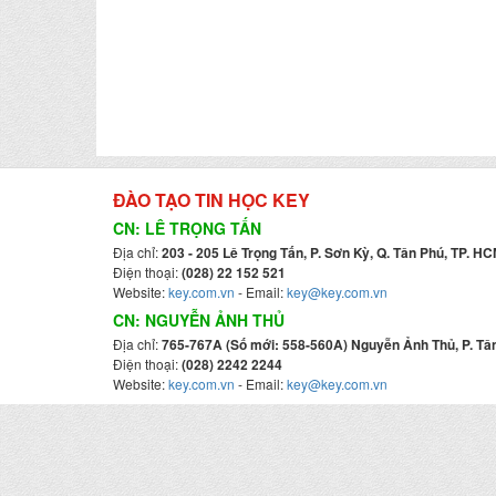
ĐÀO TẠO TIN HỌC KEY
CN: LÊ TRỌNG TẤN
Địa chỉ:
203 - 205 Lê Trọng Tấn, P. Sơn Kỳ, Q. Tân Phú, TP. HC
Điện thoại:
(028) 22 152 521
Website:
key.com.vn
- Email:
key@key.com.vn
CN: NGUYỄN ẢNH THỦ
Địa chỉ:
765-767A (Số mới: 558-560A) Nguyễn Ảnh Thủ, P. Tân
Điện thoại:
(028) 2242 2244
Website:
key.com.vn
- Email:
key@key.com.vn