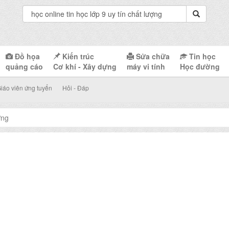
Đồ họa
Kiến trúc
Sửa chữa
Tin học
quảng cáo
Cơ khí - Xây dựng
máy vi tính
Học đường
iáo viên ứng tuyển
Hỏi - Đáp
ợng